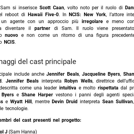
Sam si inserisce
Scott Caan
, volto noto per il ruolo di
Dan
l reboot di
Hawaii Five-0
. In
NCIS: New York
, l’attore in
 un agente con un approccio più
irregolare
e meno conv
a diventare il
partner
di Sam. Il ruolo viene presenta
io
nuovo
e non come un ritorno di una figura precedente 
so
NCIS
.
naggi del cast principale
ncipale include anche
Jennifer Beals
,
Jacqueline Byers
,
Shan
d
.
Jennifer Beals
interpreta
Robyn Wells
, direttrice dell’uf
descritta come una leader
intuitiva
e molto
rispettata
dal pr
 Byers
e
Shane Harper
vestono i panni degli agenti speci
ss
e
Wyatt Hill
, mentre
Devin Druid
interpreta
Sean Sullivan
le tecnologie.
embri del cast presenti nel progetto:
ol J
(Sam Hanna)