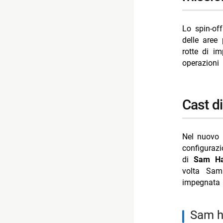
Lo spin-of
delle aree
rotte di i
operazioni 
cast 
Nel nuovo p
configuraz
di
Sam H
volta Sam
impegnata i
sam 