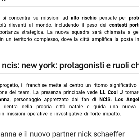
f si concentra su missioni ad
alto rischio
pensate per
prot
 più rilevanti al mondo, includendo il peso dei
contesti port
mportanza strategica. La nuova squadra sarà chiamata a ges
in un territorio complesso, dove la città amplifica la posta i
di ncis: new york: protagonisti e ruoli c
rogetto, il franchise mette al centro un ritorno significativo 
ione del team. La presenza principale vede
LL Cool J
tornar
anna
, personaggio apprezzato dai fan di
NCIS: Los Ange
 rientra nella propria città natale e guida una nuova
n missioni operative e investigative di forte impatto.
hanna e il nuovo partner nick schaeffer