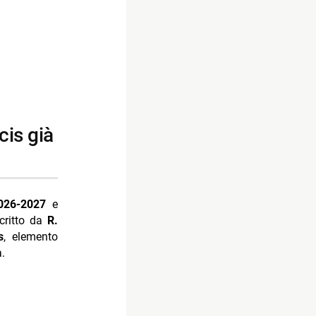
026-2027
e
scritto da
R.
s
, elemento
.