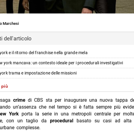
o Marchesi
 dell'articolo
 york e il ritorno del franchise nella grande mela
w york mancava: un contesto ideale per i procedurali investigativi
 york trama e impostazione delle missioni
is: new york: protagonisti e ruoli chiave
 più
a e il nuovo partner nick schaeffer
a saga
crime
di CBS sta per inaugurare una nuova tappa de
gi del cast principale
ando un’assenza che nel tempo si è fatta sempre più evident
New York
porta la serie in una metropoli centrale per molte
 cbs e collegamenti con i progetti ncis già annunciati
ive, con un taglio da
procedural
basato su casi ad alta 
i e continuità del franchise
urbane complesse.