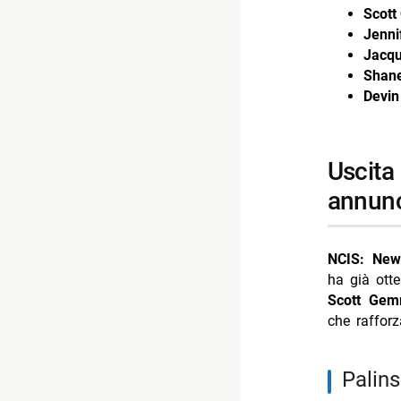
Scott
Jenni
Jacqu
Shane
Devin
uscita su cbs e collegamenti con i progetti ncis già
annunc
NCIS: New
ha già ott
Scott Gemm
che rafforz
palin