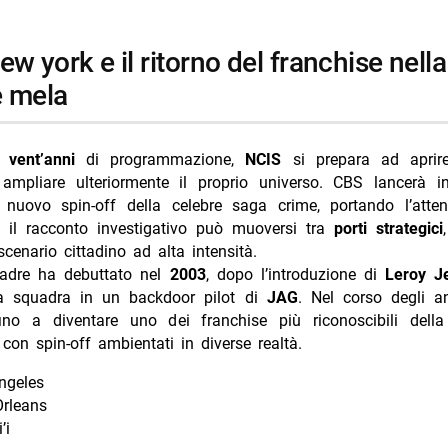
a fase per ncis con new york come scenario centrale
i più da Jump the shark
Annulla risposta
 mela
 arriva su Prime Video il 12 agosto
ntero lascia, quarta stagione ultima
e
vent’anni
di programmazione,
NCIS
si prepara ad aprir
ers 2: la seconda stagione dal 3 settembre
ampliare ulteriormente il proprio universo. CBS lancerà i
 in prima linea: cosa fanno oggi i protagonisti
, nuovo spin-off della celebre saga crime, portando l’atten
ui il racconto investigativo può muoversi tra
porti strategici
er: teaser e data d’uscita svelati al Comic-Con 2026
cenario cittadino ad alta intensità.
adre ha debuttato nel
2003
, dopo l’introduzione di
Leroy J
a squadra in un backdoor pilot di
JAG
. Nel corso degli a
fino a diventare uno dei franchise più riconoscibili della 
con spin-off ambientati in diverse realtà.
ngeles
rleans
’i