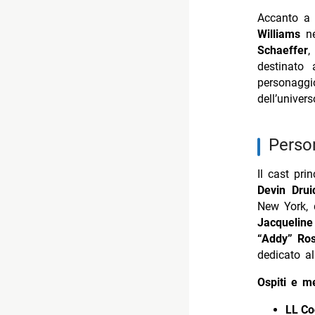
Accanto a 
Williams
ne
Schaeffer
,
destinato 
personagg
dell’univer
perso
Il cast pri
Devin Drui
New York, 
Jacqueline
“Addy” Ro
dedicato al
Ospiti e m
LL Co