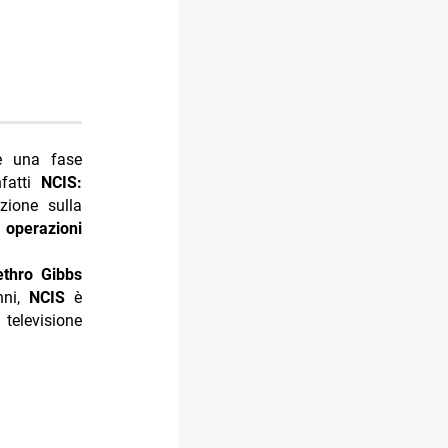
e una fase
nfatti
NCIS:
zione sulla
,
operazioni
ethro Gibbs
nni,
NCIS
è
televisione