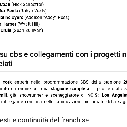
 Caan
(Nick Schaeffer)
fer Beals
(Robyn Wells)
eline Byers
(Addison “Addy” Ross)
 Harper
(Wyatt Hill)
 Druid
(Sean Sullivan)
iati
 York
entrerà nella programmazione CBS della stagione
2
enuto un ordine per una
stagione completa
. Il pilot è stato 
ill
, già showrunner e sceneggiatore di
NCIS: Los Angele
a il legame con una delle ramificazioni più amate della saga
sesti e continuità del franchise