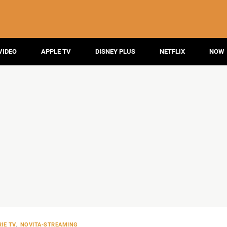
VIDEO
APPLE TV
DISNEY PLUS
NETFLIX
NOW
IE TV
,
NOVITA-STREAMING