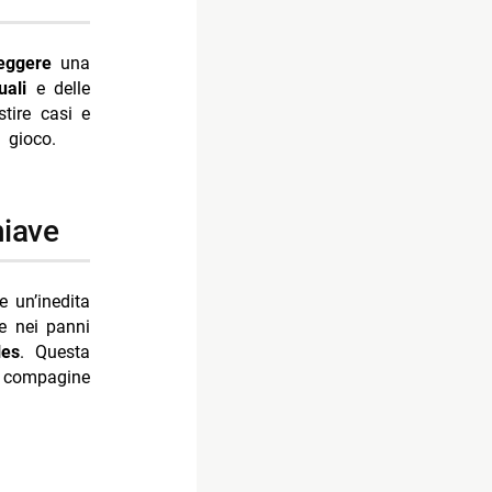
eggere
una
uali
e delle
tire casi e
n gioco.
hiave
e un’inedita
e nei panni
les
. Questa
 compagine