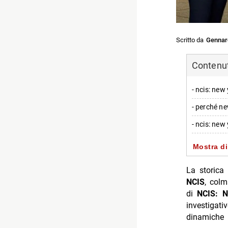
Scritto da
Gennar
Contenuti
- ncis: new
- perché ne
- ncis: new
- cast di nc
Mostra di
-- sam hann
La storic
-- personag
NCIS
, colm
di
NCIS: 
- uscita su
investigat
-- palinsest
dinamiche 