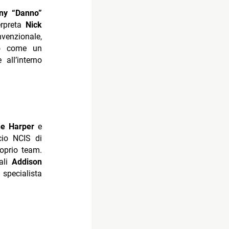
ny “Danno”
terpreta
Nick
enzionale,
to come un
all’interno
e Harper
e
ficio NCIS di
oprio team.
ali
Addison
, specialista