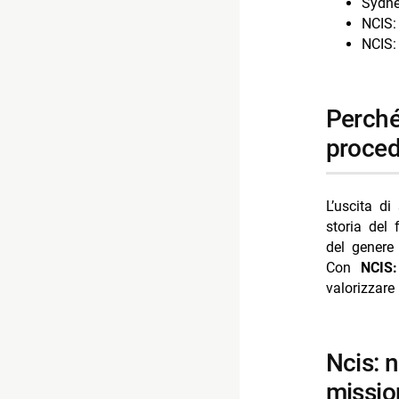
Sydn
NCIS:
NCIS:
perché new york mancava: un contesto ideale per i
procedu
L’uscita di
storia del 
del genere
Con
NCIS
valorizzare
ncis: new york trama e impostazione delle
missio