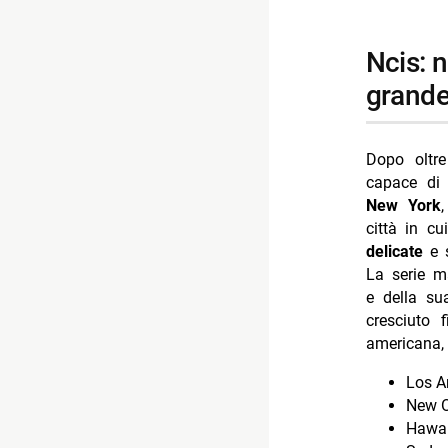
- una nuov
-- Scopri d
ncis: new york e il ritorno del franchise nella
-- Rispondi
grande
- Reacher 4
- Doc: Arge
Dopo oltr
- Chad Pow
capace di 
- ER Medici
New York
città in c
- Neuromanc
delicate
e s
La serie m
e della su
cresciuto 
americana, 
Los A
New O
Hawai