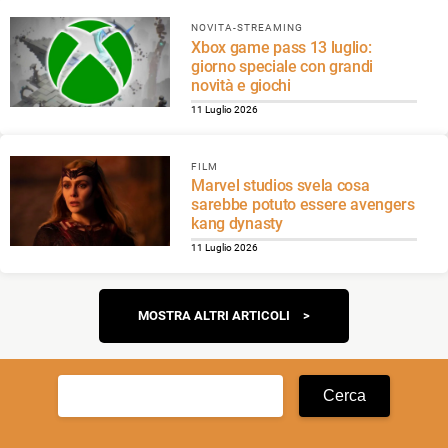
NOVITA-STREAMING
Xbox game pass 13 luglio:
giorno speciale con grandi
novità e giochi
11 Luglio 2026
FILM
Marvel studios svela cosa
sarebbe potuto essere avengers
kang dynasty
11 Luglio 2026
Navigazione
MOSTRA ALTRI ARTICOLI
articoli
Ricerca
per: