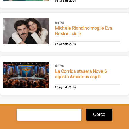
06 Agosto 2026
NEWS
Michele Riondino moglie Eva
Nestori: chi è
06 Agosto 2026
NEWS
La Corrida stasera Nove 6
agosto Amadeus ospiti
06 Agosto 2026
Ricerca
per: