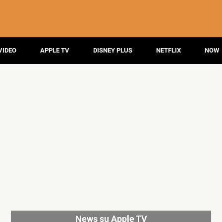
VIDEO
APPLE TV
DISNEY PLUS
NETFLIX
NOW
News su Apple TV