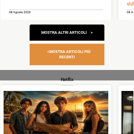
vid
08 Agosto 2026
08 A
Navigazione
MOSTRA ALTRI ARTICOLI
articoli
MOSTRA ARTICOLI PIÙ
RECENTI
Netflix