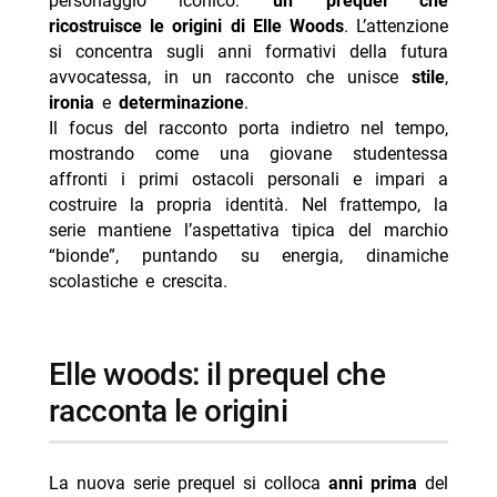
personaggio iconico:
un prequel che
- La bocca del diavolo su Prime Video: trama e cast
ricostruisce le origini di Elle Woods
. L’attenzione
- Corrida Dos Bichos: il nuovo originale Prime Video
si concentra sugli anni formativi della futura
avvocatessa, in un racconto che unisce
- Back to the 90s: il film degli Elevator Boys su Prime
stile
,
ironia
e
determinazione
.
- Mulholland Drive, Basic Instinct: cult su Prime Video
Il focus del racconto porta indietro nel tempo,
- Fast & Furious: 10 film della saga su Prime Video
mostrando come una giovane studentessa
affronti i primi ostacoli personali e impari a
costruire la propria identità. Nel frattempo, la
serie mantiene l’aspettativa tipica del marchio
“bionde”, puntando su energia, dinamiche
scolastiche e crescita.
elle woods: il prequel che
racconta le origini
La nuova serie prequel si colloca
anni prima
del