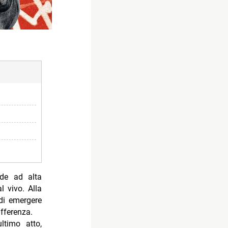
ide ad alta
l vivo. Alla
di emergere
fferenza.
ltimo atto,