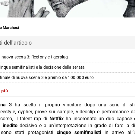
o Marchesi
 dell'articolo
di nuova scena 3: flextony e tigerplug
 i cinque semifinalisti e la decisione della serata
a finale di nuova scena 3 e premio da 100.000 euro
iti dei finalisti: ordine delle esibizioni e producer
 più
lextony e tigerplug: identità e stile artistico
ena 3
ha scelto il proprio vincitore dopo una serie di sf
i più da Jump the shark
freestyle, cypher, prove sui sample, videoclip e performance da
rcorso, il talent rap di
Netflix
ha incoronato un duo capace 
Annulla risposta
un
inedito
decisivo e a un’interpretazione in grado di fare la di
ed stasera su Nove: Aldo Giovanni e Giacomo in tv
 sono stati protagonisti
cinque semifinalisti
in arrivo all’u