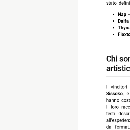
stato defi
Nap
Dalfa
Thyn
Flext
chi sono flextony e tigerplug: identità e stile
artisti
I vincitor
Sissoko
, 
hanno cost
Il loro ra
testi desc
all’esperie
dal format