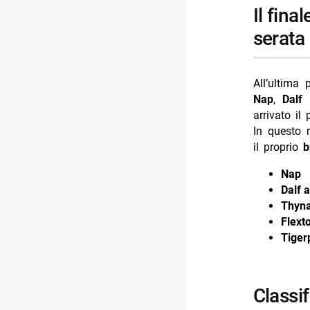
il finale: i cinque semifinalisti e la decisione della
serata
All’ultima
Nap
,
Dalf
arrivato il
In questo m
il proprio
b
Nap
Dalf a
Thyn
Flext
Tiger
classifica finale di nuova scena 3 e premio da