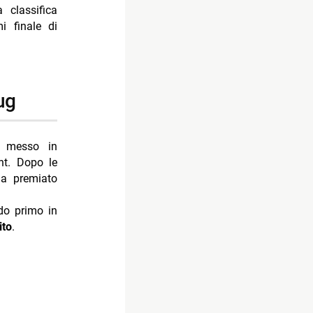
 classifica
i finale di
lug
 messo in
ent. Dopo le
ha premiato
ndo primo in
ito
.