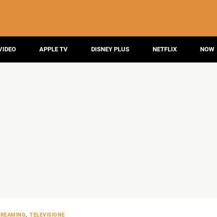
VIDEO
APPLE TV
DISNEY PLUS
NETFLIX
NOW
TREAMING
,
TELEVISIONE