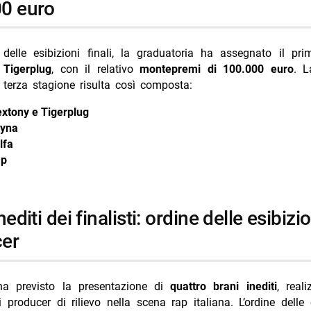
0 euro
 delle esibizioni finali, la graduatoria ha assegnato il pr
e
Tigerplug
, con il relativo
montepremi di 100.000 euro
. L
a terza stagione risulta così composta:
extony e Tigerplug
yna
lfa
p
er
ha previsto la presentazione di
quattro brani inediti
, reali
 producer di rilievo nella scena rap italiana. L’ordine delle 