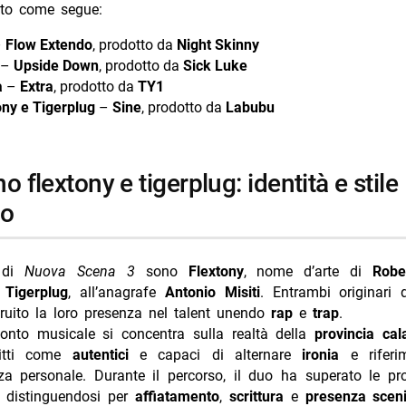
nito come segue:
–
Flow Extendo
, prodotto da
Night Skinny
–
Upside Down
, prodotto da
Sick Luke
a
–
Extra
, prodotto da
TY1
ony e Tigerplug
–
Sine
, prodotto da
Labubu
co
i di
Nuova Scena 3
sono
Flextony
, nome d’arte di
Rob
e
Tigerplug
, all’anagrafe
Antonio Misiti
. Entrambi originari
ruito la loro presenza nel talent unendo
rap
e
trap
.
cconto musicale si concentra sulla realtà della
provincia cal
ritti come
autentici
e capaci di alternare
ironia
e riferim
nza personale. Durante il percorso, il duo ha superato le pr
, distinguendosi per
affiatamento
,
scrittura
e
presenza scen