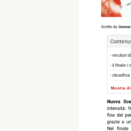
Scritto da
Gennar
Contenuti
- vincitori 
- il finale:
- classific
- brani ined
Mostra di
- chi sono f
Nuova Sc
-- Scopri d
intensità: 
fine del pe
-- Rispondi
grazie a 
- Anplaggh
Nel finale