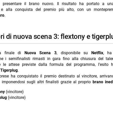
 presentare il brano nuovo. Il risultato ha portato a una
g Italy a Toronto 9 agosto 2026 Nove orari
 e alla conquista del premio più alto, con un monteprem
Got Talent 9 agosto 2026 TV8 orari puntata
uro
.
 stasera Rai 4 9 agosto episodio 2×11
i TV oggi domenica 9 agosto 2026 daytime
tori di nuova scena 3: flextony e tigerp
a finale di
Nuova Scena 3
, disponibile su
Netflix
, ha
e i semifinalisti rimasti in gara fino alla chiusura del tal
 e le attese previste dalla formula del programma, l’esito 
e
Tigerplug
.
brese ha conquistato il premio destinato al vincitore, arriva
e imponendosi sugli altri finalisti grazie al proprio
brano ined
ony
(vincitore)
plug
(vincitore)