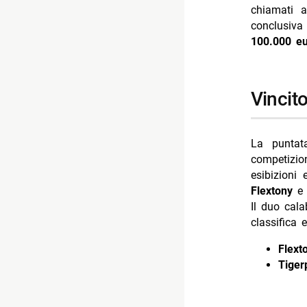
chiamati a
- Little Bi
conclusiva
- Italia’s 
100.000 e
- CSI Vegas
- Programm
vinci
La puntat
competizion
esibizioni
Flextony
Il duo cala
classifica 
Flext
Tiger