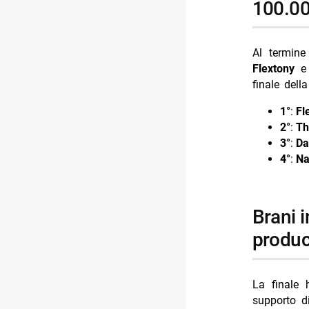
100.00
Al termine
Flextony
finale dell
1°
:
Fl
2°
:
Th
3°
:
Da
4°
:
Na
brani inediti dei finalisti: ordine delle esibizioni e
produc
La finale 
supporto di