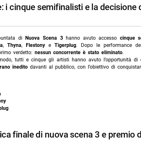
 puntata di
Nuova Scena 3
hanno avuto accesso
cinque se
 a
,
Thyna
,
Flextony
e
Tigerplug
. Dopo le performance dei
 primo verdetto:
nessun concorrente è stato eliminato
.
odo, tutti e cinque gli artisti hanno avuto l’opportunità di 
rano inedito
davanti al pubblico, con l’obiettivo di conquistare
a
ony
plug