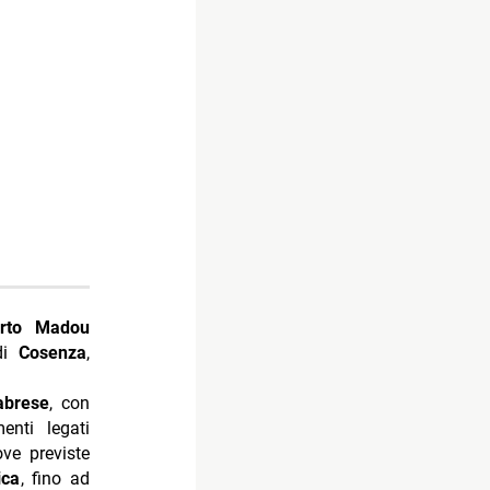
erto Madou
 di
Cosenza
,
abrese
, con
enti legati
ove previste
ica
, fino ad