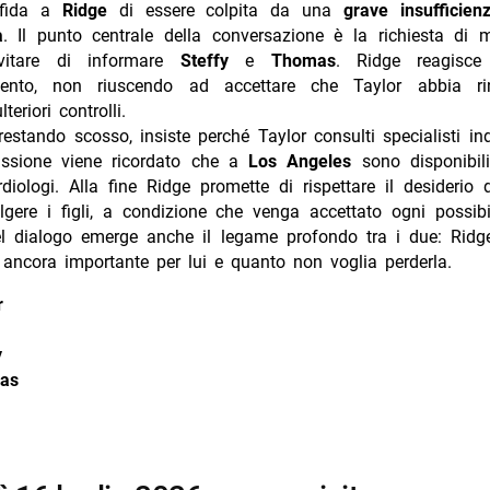
fida a
Ridge
di essere colpita da una
grave insufficien
a
. Il punto centrale della conversazione è la richiesta di m
evitare di informare
Steffy
e
Thomas
. Ridge reagisce
mento, non riuscendo ad accettare che Taylor abbia ri
lteriori controlli.
restando scosso, insiste perché Taylor consulti specialisti i
ussione viene ricordato che a
Los Angeles
sono disponibili
rdiologi. Alla fine Ridge promette di rispettare il desiderio 
lgere i figli, a condizione che venga accettato ogni possibi
el dialogo emerge anche il legame profondo tra i due: Ridge
 ancora importante per lui e quanto non voglia perderla.
r
y
as