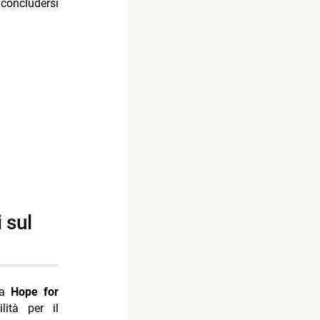
 concludersi
tra
Hope for
lità per il