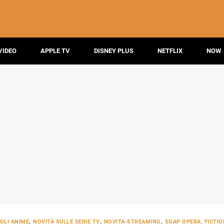
VIDEO
APPLE TV
DISNEY PLUS
NETFLIX
NOW
GLI ANIME
,
NOVITÀ SULLE SERIE TV
,
NOVITA-STREAMING
,
SOAP OPERA, FICTIO