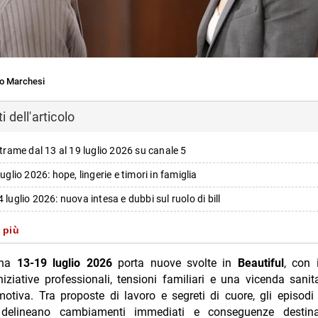
o Marchesi
 dell'articolo
: trame dal 13 al 19 luglio 2026 su canale 5
luglio 2026: hope, lingerie e timori in famiglia
4 luglio 2026: nuova intesa e dubbi sul ruolo di bill
15 luglio 2026: taylor, ridge e la richiesta del segreto
 più
6 luglio 2026: nuove visite e promessa a steffy e thomas
ana
13-19 luglio 2026
porta nuove svolte in
Beautiful
, con 
7 luglio 2026: appuntamento con grace buckingham e dialoghi familiari
niziative professionali, tensioni familiari e una vicenda sanit
motiva. Tra proposte di lavoro e segreti di cuore, gli episod
 luglio 2026: incontro medico, serenità tra brooke e steffy
elineano cambiamenti immediati e conseguenze destina