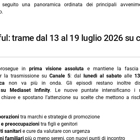
19 luglio 2026: anticipazioni in attesa
i seguito una panoramica ordinata dei principali avvenime
o.
i più da Jump the shark
Annulla risposta
 la mia famiglia trama 8 agosto 2026 Canale 5
 Lie anticipazioni 10-14 agosto 2026
ssa puntata 8 agosto 2026: trama e anticipazioni
TV 7 agosto 2026 Tim Summer Hits batte L’Erede
prosegue in
prima visione assoluta
e mantiene la fascia 
Trash oggi Nove 8 agosto puntata
er la trasmissione su
Canale 5
: dal
lunedì al sabato
alle
13
ca
non va più in onda. Gli episodi restano inoltre disp
su Mediaset Infinity
. Le nuove puntate intensificano i r
chiave e spostano l’attenzione su scelte che mettono a risch
borazioni
tra marchi e strategie di promozione
 e preoccupazioni
tra figli e genitori
i sanitari
e cure da valutare con urgenza
i familiari
più o meno sereni, con nuovi punti di incontro