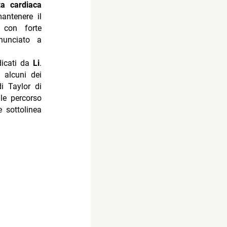
za cardiaca
antenere il
 con forte
nunciato a
ndicati da
Li
.
 alcuni dei
di Taylor di
le percorso
 sottolinea