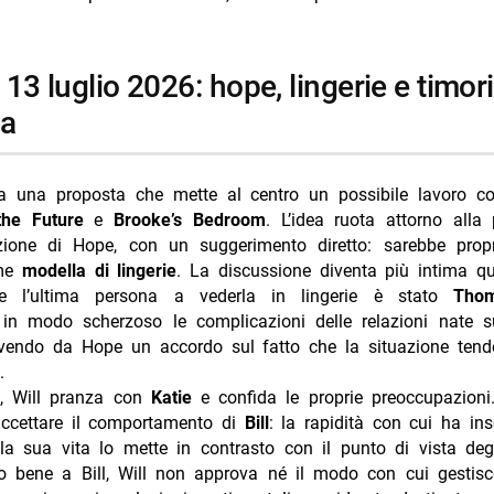
ia
ia una proposta che mette al centro un possibile lavoro co
the Future
e
Brooke’s Bedroom
. L’idea ruota attorno alla
ezione di Hope, con un suggerimento diretto: sarebbe pro
ome
modella di lingerie
. La discussione diventa più intima 
he l’ultima persona a vederla in lingerie è stato
Tho
n modo scherzoso le complicazioni delle relazioni nate s
cevendo da Hope un accordo sul fatto che la situazione ten
.
lo, Will pranza con
Katie
e confida le proprie preoccupazioni.
accettare il comportamento di
Bill
: la rapidità con cui ha in
a sua vita lo mette in contrasto con il punto di vista degli 
o bene a Bill, Will non approva né il modo con cui gestisce 