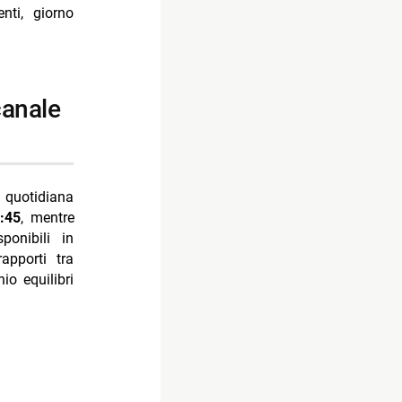
nti, giorno
quotidiana
:45
, mentre
onibili in
apporti tra
io equilibri