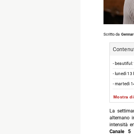
Scritto da
Gennar
Contenuti
- beautiful
- lunedì 13 
- martedì 1
- mercoledì 
Mostra di
- giovedì 1
La settim
- venerdì 1
alternano i
intensità e
- sabato 18
Canale 5
d