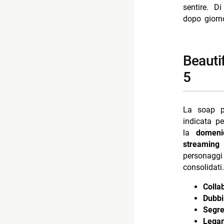
- domenica 
sentire. D
dopo giorn
-- Scopri d
-- Rispondi
- Tutto per
beautiful: trame dal 13 al 19 luglio 2026 su canale
- My Sweet
5
- La Prome
- Ascolti 
La soap 
- Cash or 
indicata p
la
domeni
streaming 
personaggi 
consolidati.
Colla
Dubbi
Segret
Legam