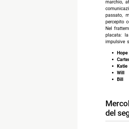
marchio, at
comunicazi
passato, m
percepito
Nel frattem
placata: la
impulsive s
Hope
Carte
Katie
Will
Bill
mercoledì 15 luglio 2026: taylor, ridge e la richiesta
del se