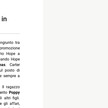
ngiunto tra
 promozione
prio Hope a
quando Hope
mas
. Carter
ul posto di
de sempre a
 Il ragazzo
serito
Poppy
altri figli.
gli affari,