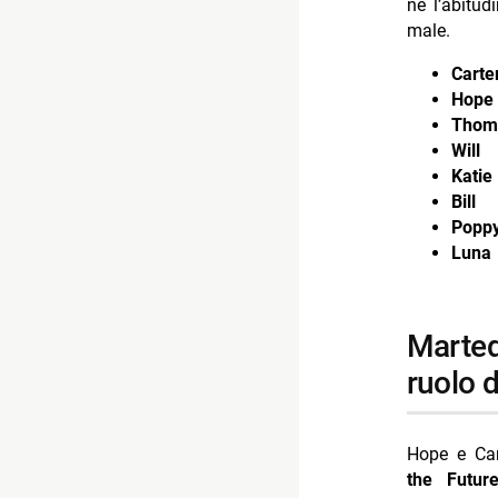
né l’abitud
male.
Carte
Hope
Thom
Will
Katie
Bill
Popp
Luna
martedì 14 luglio 2026: nuova intesa e dubbi sul
ruolo di
Hope e Cart
the Futur