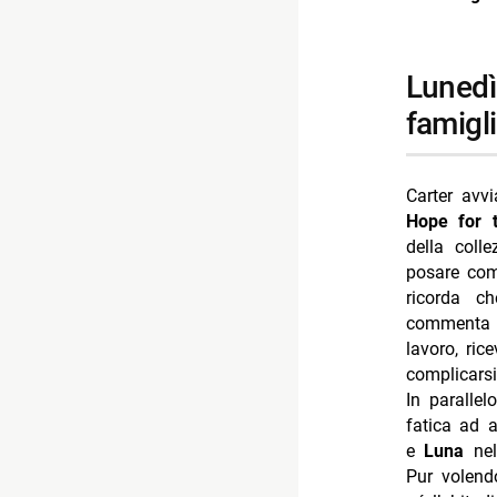
lunedì 13 luglio 2026: hope, lingerie e timori in
famigl
Carter avv
Hope for 
della coll
posare c
ricorda c
commenta i
lavoro, ri
complicarsi
In paralle
fatica ad 
e
Luna
nell
Pur volend