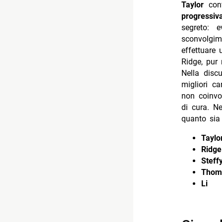
Taylor
con
progressiv
segreto: 
sconvolgi
effettuare u
Ridge, pur 
Nella disc
migliori ca
non coinvo
di cura. N
quanto sia
Taylo
Ridge
Steff
Thom
Li