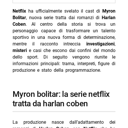
- produzione e showrunner: david e. kelley e il team
creativo
Netflix
ha ufficialmente svelato il cast di
Myron
Bolitar
, nuova serie tratta dai romanzi di
Harlan
- data di uscita e sviluppo: nessun annuncio ufficiale
Coben
. Al centro della storia si trova un
- i romanzi di myron bolitar: origine del personaggio
personaggio capace di trasformare un talento
sportivo in una nuova forma di determinazione,
-- Scopri di più da Jump the shark
mentre il racconto intreccia
investigazioni
,
-- RispondiAnnulla risposta
misteri
e casi che escono dai confini del mondo
dello sport. Di seguito vengono riunite le
- Marco Bocci 48 anni: compleanno in Spagna con
informazioni principali: trama, interpreti, figure di
Chiatti
produzione e stato della programmazione.
- Cecilia Rodriguez incinta? Moser scatena i rumors
- Giovanni Grazioso, brioche e fama dopo Temptation
myron bolitar: la serie netflix
- Diletta Leotta in vacanza a Villa Musa sul Lago di
Como
tratta da harlan coben
- Michele Riondino moglie Eva Nestori: chi è
La produzione nasce dall’adattamento dei