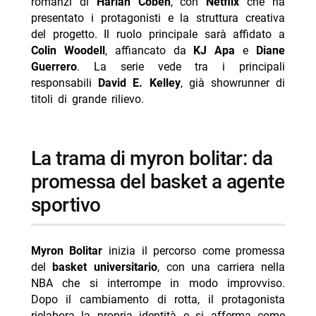
romanzi di
Harlan Coben
, con
Netflix
che ha
presentato i protagonisti e la struttura creativa
del progetto. Il ruolo principale sarà affidato a
Colin Woodell
, affiancato da
KJ Apa
e
Diane
Guerrero
. La serie vede tra i principali
responsabili
David E. Kelley
, già showrunner di
titoli di grande rilievo.
la trama di myron bolitar: da
promessa del basket a agente
sportivo
Myron Bolitar
inizia il percorso come promessa
del
basket universitario
, con una carriera nella
NBA che si interrompe in modo improvviso.
Dopo il cambiamento di rotta, il protagonista
rielabora la propria identità e si afferma come