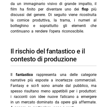
da un immaginario visivo di grande impatto, il
- perché valerian conserva valore: worldbuilding e
film ha finito per diventare uno dei
flop
più
identità visiva
discussi del genere. Di seguito viene ricostruita
la cornice produttiva, la trama, i numeri al
-- prologo e gestione del colore
botteghino e soprattutto gli elementi che
- ambizione e limiti: un film con difetti ma con una
continuano a rendere l’opera riconoscibile.
base forte
-- Scopri di più da Jump the shark
il rischio del fantastico e il
-- RispondiAnnulla risposta
contesto di produzione
- Morrone smentisce i flirt con Belen e Marcuzzi: fake
- Clementino cade dal palco a Ischia, poi si rialza
- Gigi Hadid e Bradley Cooper: anelli e matrimonio
Il
fantastico
rappresenta una delle categorie
segreto
narrative più esposte a incertezze commerciali.
Fantasy e sci-fi sono amate dal pubblico, ma
- Cristina Marino incinta? Indizi social per Argentero
spesso risultano meno appetibili per i produttori:
- Licia Colò contro gli hater: la sua risposta
i racconti con idee nuove faticano a emergere
in un mercato dominato da opere già affermate.