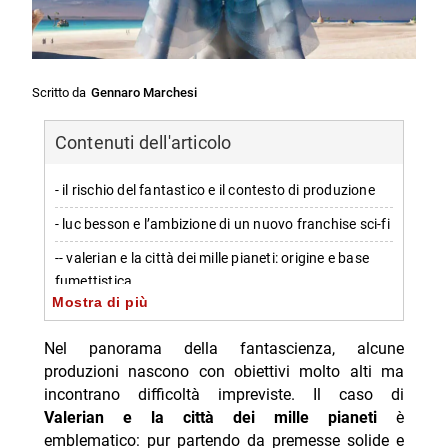
Scritto da
Gennaro Marchesi
Contenuti dell'articolo
- il rischio del fantastico e il contesto di produzione
- luc besson e l’ambizione di un nuovo franchise sci-fi
-- valerian e la città dei mille pianeti: origine e base
fumettistica
Mostra di più
- trama di valerian: la missione su alpha e la
cospirazione nel passato
Nel panorama della fantascienza, alcune
produzioni nascono con obiettivi molto alti ma
-- pianeta mül e memoria di una guerra
incontrano difficoltà impreviste. Il caso di
- budget, numeri al botteghino e posizione tra i flop
Valerian e la città dei mille pianeti
è
emblematico: pur partendo da premesse solide e
- cast di valerian: protagonisti e volti principali