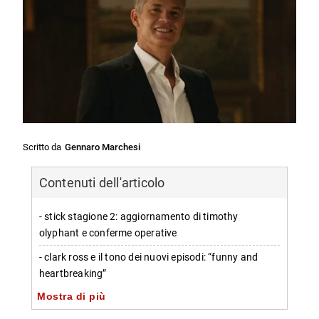
Scritto da
Gennaro Marchesi
Contenuti dell'articolo
- stick stagione 2: aggiornamento di timothy
olyphant e conferme operative
- clark ross e il tono dei nuovi episodi: “funny and
heartbreaking”
Mostra di più
- stick stagione 2 e lo stato della produzione: post-
produzione e finestra possibile