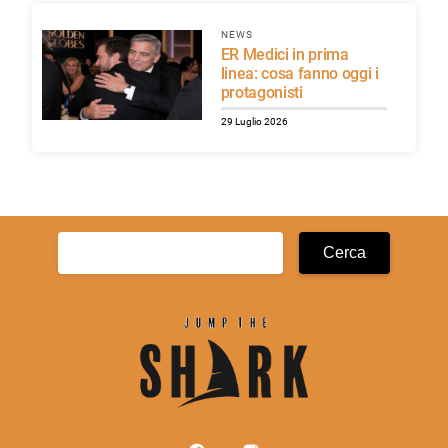
NEWS
ER Medici in prima
linea: cosa fanno oggi i
protagonisti
29 Luglio 2026
Ricerca
per: