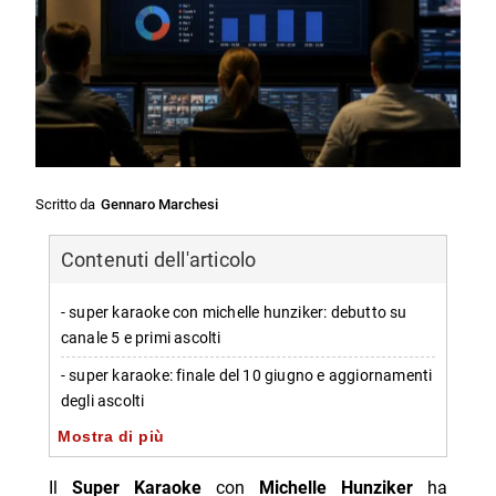
Scritto da
Gennaro Marchesi
Contenuti dell'articolo
- super karaoke con michelle hunziker: debutto su
canale 5 e primi ascolti
- super karaoke: finale del 10 giugno e aggiornamenti
degli ascolti
Mostra di più
- super karaoke e cast musicale: squadre e ospiti
nelle due serate
Il
Super Karaoke
con
Michelle Hunziker
ha