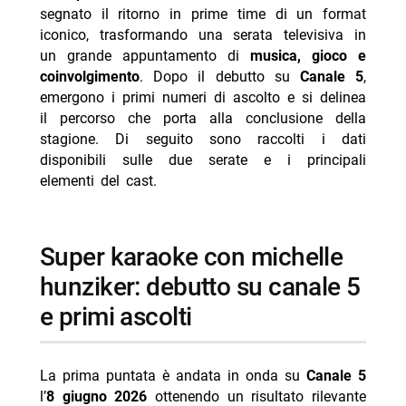
-- capitani delle squadre
segnato il ritorno in prime time di un format
iconico, trasformando una serata televisiva in
-- ospiti musicali della prima serata
un grande appuntamento di
musica, gioco e
-- ospiti musicali della seconda serata
coinvolgimento
. Dopo il debutto su
Canale 5
,
emergono i primi numeri di ascolto e si delinea
- confronto con il karaoke del 1992: ritorno di una
il percorso che porta alla conclusione della
formula di successo
stagione. Di seguito sono raccolti i dati
-- Scopri di più da Jump the shark
disponibili sulle due serate e i principali
elementi del cast.
-- RispondiAnnulla risposta
- Tutto per la mia famiglia trama 8 agosto 2026
Canale 5
super karaoke con michelle
- My Sweet Lie anticipazioni 10-14 agosto 2026
hunziker: debutto su canale 5
- La Promessa puntata 8 agosto 2026: trama e
e primi ascolti
anticipazioni
- Cash or Trash oggi Nove 8 agosto puntata
La prima puntata è andata in onda su
Canale 5
- Ritorno al futuro stasera Italia 1 8 agosto trama
l’
8 giugno 2026
ottenendo un risultato rilevante