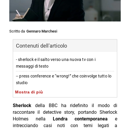
Scritto da
Gennaro Marchesi
Contenuti dell'articolo
- sherlock e il salto verso una nuova tv con i
messaggi di testo
-- press conference e “wrong!” che coinvolge tutto lo
studio
Mostra di più
-- un trucco visivo che accelera il ritmo e introduce il
mind palace
Sherlock
della BBC ha ridefinito il modo di
- sherlock, l’inversione di rotta nelle stagioni finali
raccontare il detective story, portando Sherlock
Holmes nella
Londra contemporanea
e
-- personaggi, casi e twist: problemi di coerenza
intrecciando casi noti con temi legati a
-- elementi principali del cast e dei ruoli citati