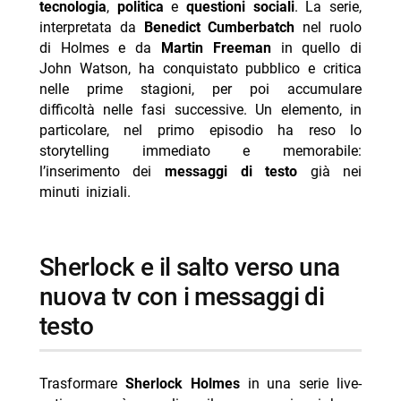
tecnologia
,
politica
e
questioni sociali
. La serie,
interpretata da
Benedict Cumberbatch
nel ruolo
-- Scopri di più da Jump the shark
di Holmes e da
Martin Freeman
in quello di
-- RispondiAnnulla risposta
John Watson, ha conquistato pubblico e critica
nelle prime stagioni, per poi accumulare
- La Belva stasera su Rai 4: trama e cast
difficoltà nelle fasi successive. Un elemento, in
- Cash or Trash oggi Nove 8 agosto puntata
particolare, nel primo episodio ha reso lo
- Ritorno al futuro stasera Italia 1 8 agosto trama
storytelling immediato e memorabile:
l’inserimento dei
messaggi di testo
già nei
- Castle oggi pomeriggio Rai 4 8 agosto episodi
minuti iniziali.
- Reazione a catena oggi 8 agosto 2026 Rai 1 Liorni
sherlock e il salto verso una
nuova tv con i messaggi di
testo
Trasformare
Sherlock Holmes
in una serie live-