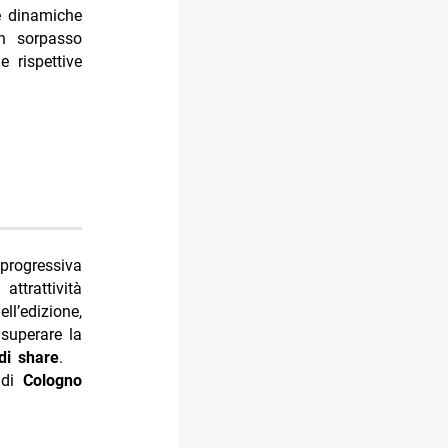
le dinamiche
un sorpasso
 rispettive
progressiva
attrattività
ll’edizione,
 superare la
di share
.
o di
Cologno