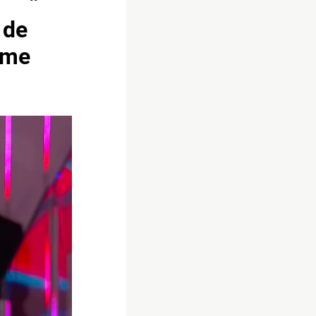
 de
rime