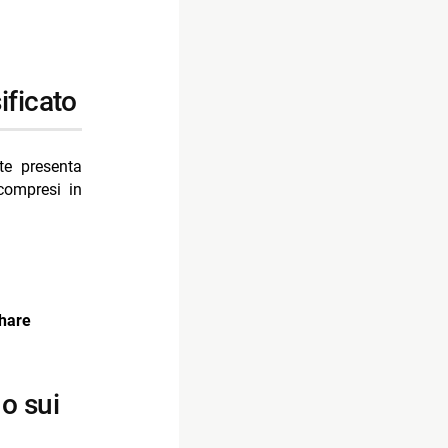
ificato
tte presenta
 compresi in
share