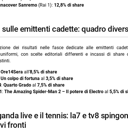
unacover Sanremo
(Rai 1):
12,8% di share
ti sulle emittenti cadette: quadro divers
zione dei risultati nelle fasce dedicate alle emittenti cade
uniformi, con scelte editoriali differenti e incassi di share
stinti.
:
Ore14Sera
all’
8,5% di share
:
Un colpo di fortuna
al
3,5% di share
4
:
Quarto Grado
al
7,5% di share
 1
:
The Amazing Spider-Man 2 – Il potere di Electro
al
5,5% di 
vi fronti