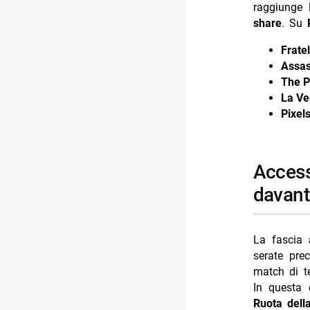
raggiunge l
share
. Su
Fratel
Assas
The P
La Ve
Pixel
access prime time ridimensionato: affari tuoi
davant
La fascia
serate pre
match di t
In questa 
Ruota dell