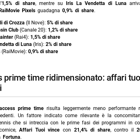
’
1,5% di share
, mentre su
Iris
La Vendetta di Luna
arri
RaiMovie
Pixels
guadagna
0,9% di share
.
li di Crozza
(Il Nove):
5% di share
sin Club
(Canale 20):
1,2% di share
ainter
(Rai4):
1,5% di share
ndetta di Luna
(Iris):
2% di share
s
(RaiMovie):
0,9% di share
i
access prime time
risulta leggermente meno performante ri
cedenti. Un fattore indicato come rilevante è la concomit
ennis che si intreccia con le prime fasi dei programmi in co
cornice,
Affari Tuoi vince
con
21,4% di share
, contro il
2
a Fortuna
.