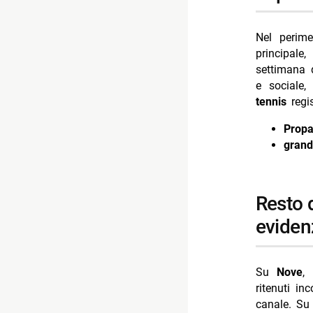
Nel perime
principale
settimana d
e sociale,
tennis
regis
Propa
grand
resto della piattaforma: fratelli di crozza e film in
eviden
Su
Nove
,
ritenuti in
canale. S