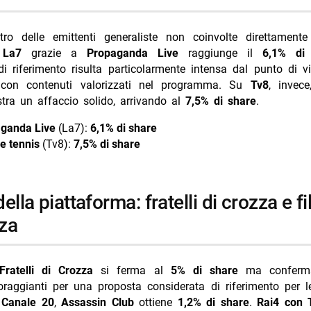
tro delle emittenti generaliste non coinvolte direttamente
,
La7
grazie a
Propaganda Live
raggiunge il
6,1% di
i riferimento risulta particolarmente intensa dal punto di vi
 con contenuti valorizzati nel programma. Su
Tv8
, invec
tra un affaccio solido, arrivando al
7,5% di share
.
ganda Live
(La7):
6,1% di share
e tennis
(Tv8):
7,5% di share
za
Fratelli di Crozza
si ferma al
5% di share
ma conferma
coraggianti per una proposta considerata di riferimento per l
u
Canale 20
,
Assassin Club
ottiene
1,2% di share
.
Rai4 con 