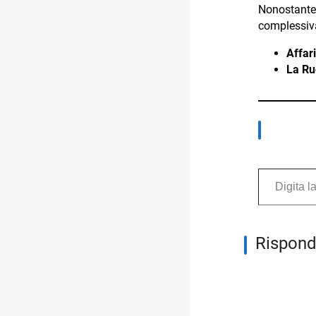
Nonostant
complessiv
Affari
La Ru
Digita la tua e-mail...
Rispond