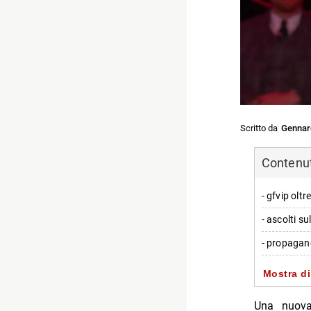
Scritto da
Gennar
Contenuti
- gfvip olt
- ascolti s
- propaganda
- resto dell
Mostra di
- access pr
Una nuova