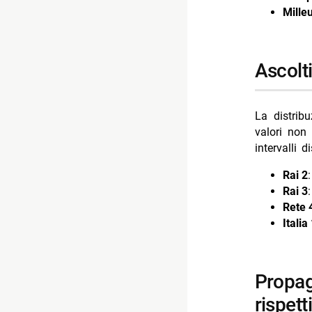
Mille
ascol
La distribu
valori non 
intervalli di
Rai 2
Rai 3
Rete 
Italia
propaganda live e il tennis: la7 e tv8 spingono sui
rispetti