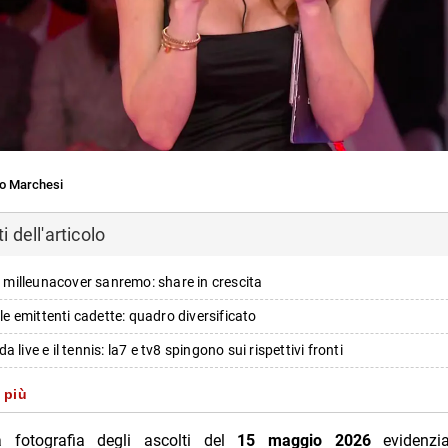
o Marchesi
 dell'articolo
re milleunacover sanremo: share in crescita
ulle emittenti cadette: quadro diversificato
 live e il tennis: la7 e tv8 spingono sui rispettivi fronti
a piattaforma: fratelli di crozza e film in evidenza
 più
ime time ridimensionato: affari tuoi davanti
 fotografia degli ascolti del
15 maggio 2026
evidenzi