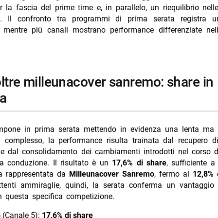
i più da Jump the shark
r la fascia del prime time e, in parallelo, un riequilibrio nel
. Il confronto tra programmi di prima serata registra 
Annulla risposta
, mentre più canali mostrano performance differenziate nelle
isciglia sogna un game show in studio
i TV sabato 8 agosto 2026 prima serata
V 4 agosto 2026 Far Away cresce più di tutti
TV 5 agosto 2026 Oppenheimer vince prima serata
ta
i TV oggi giovedì 6 agosto 2026 prima serata
mpone in prima serata mettendo in evidenza una lenta ma 
el complesso, la performance risulta trainata dal recupero di 
e dal consolidamento dei cambiamenti introdotti nel corso de
a conduzione. Il risultato è un
17,6% di share
, sufficiente a
a rappresentata da
Milleunacover Sanremo
, fermo al
12,8% 
ttenti ammiraglie, quindi, la serata conferma un vantaggi
 questa specifica competizione.
p
(Canale 5):
17,6% di share