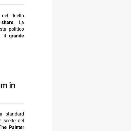
 nel duello
 share
. La
sta politico
e,
il grande
 standard
e scelte del
The Painter