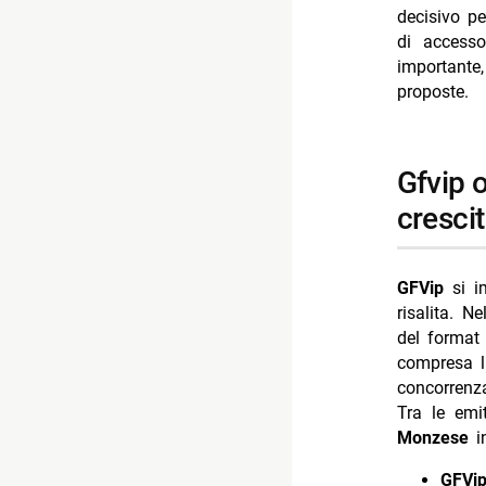
-- Scopri d
decisivo pe
di accesso
-- Rispondi
importante
- Filippo B
proposte.
- Programm
- Ascolti T
gfvip oltre milleunacover sanremo: share in
- Ascolti 
cresci
- Programm
GFVip
si i
risalita. N
del format 
compresa l
concorrenz
Tra le emi
Monzese
in
GFVi