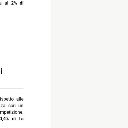
va al
2% di
spetto alle
anza con un
mpetizione.
0,4% di La