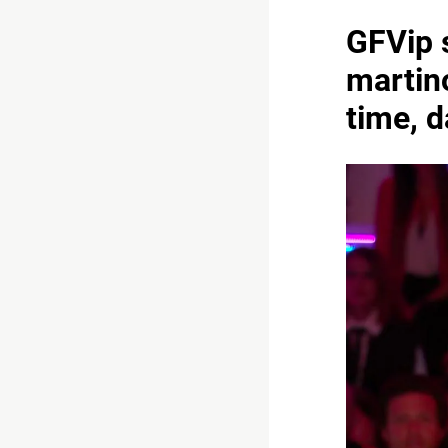
GFVip 
martino
time, d