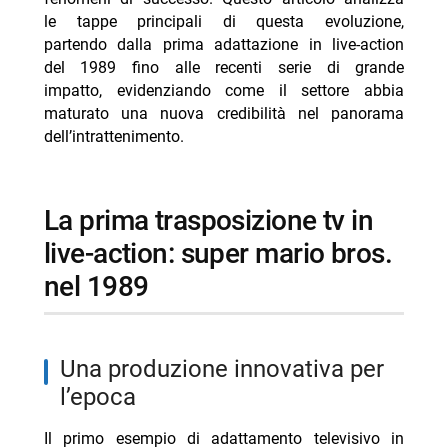
le tappe principali di questa evoluzione,
ad oggi
partendo dalla prima adattazione in live-action
-- dalla poca serietà alle grandi produzioni
del 1989 fino alle recenti serie di grande
hollywoodiane
impatto, evidenziando come il settore abbia
maturato una nuova credibilità nel panorama
-- la nascita dell’era delle serie tv d’autore
dell’intrattenimento.
- differenze tra animazione e live-action nelle
trasposizioni moderne
- The Last of Us: Craig Mazin (showrunner), Neil
la prima trasposizione tv in
Druckmann (sceneggiatore) Fallout: Lisa Joy
live-action: super mario bros.
(sceneggiatrice), Jonathan Nolan (produttore) Titoli
futuri: progetti ancora in fase di sviluppo promettono
nel 1989
ulteriori innovazioni nel settore delle trasposizioni
videoludiche.
-- Scopri di più da Jump the shark
una produzione innovativa per
-- RispondiAnnulla risposta
l’epoca
- Filippo Bisciglia sogna un game show in studio
Il primo esempio di adattamento televisivo in