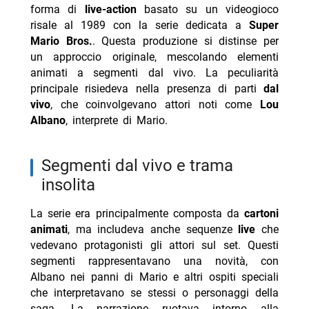
- Programmi TV sabato 8 agosto 2026 prima serata
forma di
live-action
basato su un videogioco
risale al 1989 con la serie dedicata a
Super
- Ascolti TV 4 agosto 2026 Far Away cresce più di
Mario Bros.
. Questa produzione si distinse per
tutti
un approccio originale, mescolando elementi
- Ascolti TV 5 agosto 2026 Oppenheimer vince prima
animati a segmenti dal vivo. La peculiarità
serata
principale risiedeva nella presenza di parti
dal
vivo
, che coinvolgevano attori noti come
Lou
- Programmi TV oggi giovedì 6 agosto 2026 prima
Albano
, interprete di Mario.
serata
segmenti dal vivo e trama
insolita
La serie era principalmente composta da
cartoni
animati
, ma includeva anche sequenze
live
che
vedevano protagonisti gli attori sul set. Questi
segmenti rappresentavano una novità, con
Albano nei panni di Mario e altri ospiti speciali
che interpretavano se stessi o personaggi della
saga. La narrazione ruotava intorno alla