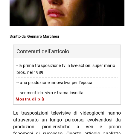
Scritto da
Gennaro Marchesi
Contenuti dell'articolo
- la prima trasposizione tv in live-action: super mario
bros. nel 1989
-- una produzione innovativa per l’epoca
-- segmenti dal vivo e trama insolita
Mostra di più
- caratteristiche distintive dello show
Le trasposizioni televisive di videogiochi hanno
-- il focus sulla professione degli idraulici
attraversato un lungo percorso, evolvendosi da
-- l’eredità culturale dello show
produzioni pionieristiche a veri e propri
fenomeni di successo. Questo articolo analizza
- l’evoluzione delle trasposizioni: dai primi anni ’2000