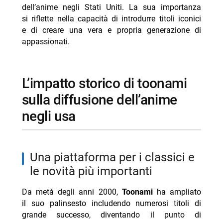
mondiale
dell’anime negli Stati Uniti. La sua importanza
si riflette nella capacità di introdurre titoli iconici
- l’eredità artistica di satoshi kon rimane viva nel
e di creare una vera e propria generazione di
tempo
appassionati.
-- un regista capace di sconvolgere con ogni sua
creazione
-- Scopri di più da Jump the shark
l’impatto storico di toonami
-- RispondiAnnulla risposta
sulla diffusione dell’anime
- Programmi TV domenica 9 agosto 2026 prima
negli usa
serata
- Filippo Bisciglia sogna un game show in studio
- Programmi TV sabato 8 agosto 2026 prima serata
una piattaforma per i classici e
le novità più importanti
- Ascolti TV 4 agosto 2026 Far Away cresce più di
tutti
Da metà degli anni 2000,
Toonami
ha ampliato
- Ascolti TV 5 agosto 2026 Oppenheimer vince prima
il suo palinsesto includendo numerosi titoli di
serata
grande successo, diventando il punto di