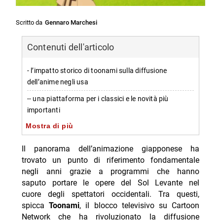
Scritto da
Gennaro Marchesi
Contenuti dell'articolo
- l’impatto storico di toonami sulla diffusione
dell’anime negli usa
-- una piattaforma per i classici e le novità più
importanti
Mostra di più
- paranoia agent: un’opera memorabile trasmessa da
toonami
Il panorama dell’animazione giapponese ha
-- la serie tv psicologica di satoshi kon che ha
trovato un punto di riferimento fondamentale
lasciato il segno
negli anni grazie a programmi che hanno
saputo portare le opere del Sol Levante nel
- satoshi kon: un autore che lascia traccia indelebile
cuore degli spettatori occidentali. Tra questi,
nell’animazione
spicca
Toonami
, il blocco televisivo su Cartoon
-- capolavori che continuano a influenzare il cinema
Network che ha rivoluzionato la diffusione