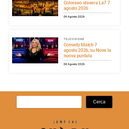
Colosseo stasera La7 7
agosto 2026
06 Agosto 2026
TELEVISIONE
Comedy Match 7
agosto 2026, su Nove la
nuova puntata
06 Agosto 2026
Ricerca
per: