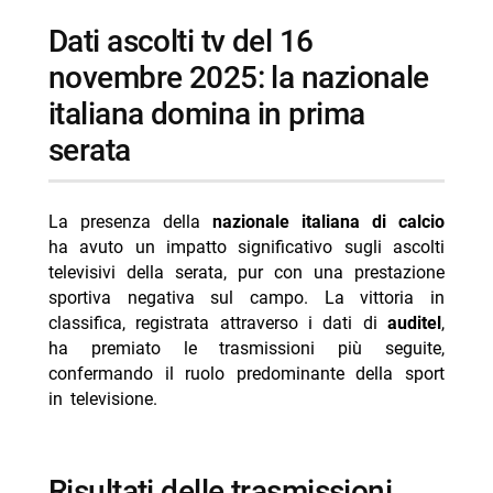
programmi
dati ascolti tv del 16
-- risultati di rete e programmi più visti
novembre 2025: la nazionale
- successi di Che Tempo Che Fa e altri programmi
italiana domina in prima
-- Scopri di più da Jump the shark
serata
-- RispondiAnnulla risposta
- Ascolti TV 4 agosto 2026 Far Away cresce più di
La presenza della
nazionale italiana di calcio
tutti
ha avuto un impatto significativo sugli ascolti
- Ascolti TV 5 agosto 2026 Oppenheimer vince prima
televisivi della serata, pur con una prestazione
serata
sportiva negativa sul campo. La vittoria in
classifica, registrata attraverso i dati di
auditel
,
- Programmi TV oggi giovedì 6 agosto 2026 prima
ha premiato le trasmissioni più seguite,
serata
confermando il ruolo predominante della sport
- La vera storia del Colosseo stasera La7 7 agosto
in televisione.
2026
- Comedy Match 7 agosto 2026, su Nove la nuova
puntata
risultati delle trasmissioni