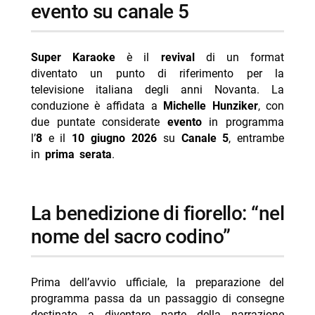
evento su canale 5
tornano
Super Karaoke
è il
revival
di un format
diventato un punto di riferimento per la
televisione italiana degli anni Novanta. La
conduzione è affidata a
Michelle Hunziker
, con
due puntate considerate
evento
in programma
l’
8
e il
10 giugno 2026
su
Canale 5
, entrambe
in
prima serata
.
la benedizione di fiorello: “nel
nome del sacro codino”
Prima dell’avvio ufficiale, la preparazione del
programma passa da un passaggio di consegne
destinato a diventare parte della narrazione