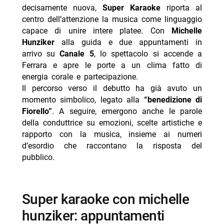
decisamente nuova,
Super Karaoke
riporta al
-- playlist del cuore ed evergreen al centro del
centro dell’attenzione la musica come linguaggio
percorso
capace di unire intere platee. Con
Michelle
- ospiti e scelte artistiche: cantare con la gente
Hunziker
alla guida e due appuntamenti in
arrivo su
Canale 5
, lo spettacolo si accende a
-- elenco ospiti delle due puntate
Ferrara e apre le porte a un clima fatto di
- michelle hunziker tra lavoro e vita privata
energia corale e partecipazione.
Il percorso verso il debutto ha già avuto un
-- allenamento e filosofia “fuori dalla comfort zone”
momento simbolico, legato alla
“benedizione di
- risultati al debutto: share e spettatori a ferrara
Fiorello”
. A seguire, emergono anche le parole
-- Scopri di più da Jump the shark
della conduttrice su emozioni, scelte artistiche e
rapporto con la musica, insieme ai numeri
-- RispondiAnnulla risposta
d’esordio che raccontano la risposta del
- Far Away anticipazioni 10-14 agosto: Nare divorzia
pubblico.
- Sapore di mare stasera su Rete 4 trama e cast
- Inga Lindström tutti i pomeriggi su Rete 4
super karaoke con michelle
- Confronto piattaforme streaming Italia prezzi 2026
hunziker: appuntamenti
- Un posto al sole e Beautiful in pausa: quando