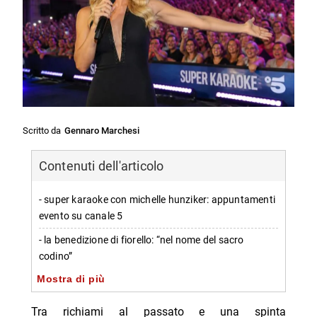
Scritto da
Gennaro Marchesi
Contenuti dell'articolo
- super karaoke con michelle hunziker: appuntamenti
evento su canale 5
- la benedizione di fiorello: “nel nome del sacro
codino”
Mostra di più
-- il momento simbolico durante la prima puntata
- michelle hunziker e l’idea di “musica terapeutica”
Tra richiami al passato e una spinta