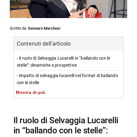
Scritto da
Gennaro Marchesi
Contenuti dell'articolo
- il ruolo di Selvaggia Lucarelli in “ballando con le
stelle”: dinamiche e prospettive
- impatto di selvaggia lucarelli nel format di ballando
con le stelle
Mostra di più
-- partecipazione e critica del pubblico
-- trasformazione del intrattenimento
- futuro di selvaggia lucarelli nel programma
il ruolo di Selvaggia Lucarelli
-- possibili evoluzioni e nuovi traguardi
in “ballando con le stelle”:
-- possibilità di altre esperienze televisive