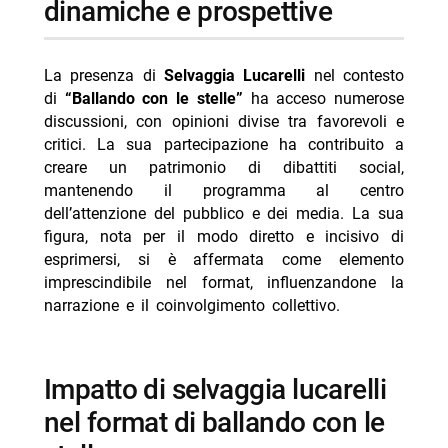
dinamiche e prospettive
- i recenti sviluppi e le interpretazioni social
-- la presenza di personaggi noti e le suggestioni
La presenza di
Selvaggia Lucarelli
nel contesto
future
di
“Ballando con le stelle”
ha acceso numerose
-- potenziali scenari e implicazioni mediatiche
discussioni, con opinioni divise tra favorevoli e
critici. La sua partecipazione ha contribuito a
- l’evoluzione del panorama televisivo e le prospettive
creare un patrimonio di dibattiti social,
future
mantenendo il programma al centro
-- Scopri di più da Jump the shark
dell’attenzione del pubblico e dei media. La sua
figura, nota per il modo diretto e incisivo di
-- RispondiAnnulla risposta
esprimersi, si è affermata come elemento
- Beautiful puntata oggi 8 agosto 2026 Canale 5
imprescindibile nel format, influenzandone la
narrazione e il coinvolgimento collettivo.
- Reazione a catena oggi 8 agosto 2026 Rai 1 Liorni
- Programmi TV oggi sabato 8 agosto 2026 daytime
- Tempesta d’Amore Markus ricatta Christoph
impatto di selvaggia lucarelli
- Tempesta d’Amore: Michael smaschera le bugie di
nel format di ballando con le
Anja