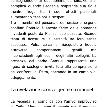
consegnandolo ai due uomini. La situazione si
complica quando Leocadia sorprende sua figlia
mentre fruga tra i suoi effetti personali,
alimentando tensioni e sospetti.
Tra i membri del personale domestico emergono
conflitti: Rómulo è ancora ferito dalle domande
invadenti poste da Pía sul suo passato; Ricardo
tenta di ricostruire la serenità tra loro senza
successo. Petra cerca di riacquistare fiducia
attraverso comportamenti gentili ma
inconcludenti agli occhi degli altri colleghi. La
presenza del padre Samuel rappresenta una
figura di sostegno: invita tutti alla comprensione
nei confronti di Petra, sperando in un cambio di
atteggiamento.
la rivelazione sconvolgente su manuel
La vicenda si complica con l’arrivo improvviso
di Toño. Manuel teme il peggio per il ragazzo