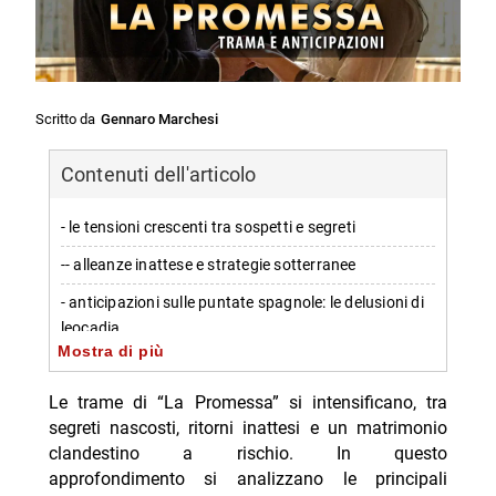
Scritto da
Gennaro Marchesi
Contenuti dell'articolo
- le tensioni crescenti tra sospetti e segreti
-- alleanze inattese e strategie sotterranee
- anticipazioni sulle puntate spagnole: le delusioni di
leocadia
Mostra di più
-- il piano dei protagonisti al casinò
Le trame di “La Promessa” si intensificano, tra
-- Scopri di più da Jump the shark
segreti nascosti, ritorni inattesi e un matrimonio
-- RispondiAnnulla risposta
clandestino a rischio. In questo
approfondimento si analizzano le principali
- Tutto per la mia famiglia trama 8 agosto 2026