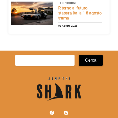
TELEVISIONE
Ritorno al futuro
stasera Italia 1 8 agosto
trama
08 Agosto 2026
Ricerca
per: