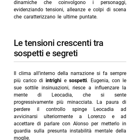
dinamiche che coinvolgono i personaggi,
Canale 5
evidenziando tensioni, alleanze e colpi di scena
- My Sweet Lie anticipazioni 10-14 agosto 2026
che caratterizzano le ultime puntate.
- La Promessa puntata 8 agosto 2026: trama e
anticipazioni
le tensioni crescenti tra
- Cash or Trash oggi Nove 8 agosto puntata
sospetti e segreti
- Ritorno al futuro stasera Italia 1 8 agosto trama
Il clima all’interno della narrazione si fa sempre
più carico di
intrighi
e
sospetti
. Eugenia, con le
sue sottile insinuazioni, riesce a influenzare la
mente di Leocadia, che si sente
progressivamente più minacciata. La paura di
perdere il controllo spinge Leocadia ad
avvicinarsi ulteriormente a Lorenzo e ad
accettare di parlare con Alonso per metterlo in
guardia sulla presunta instabilità mentale della
moglie.