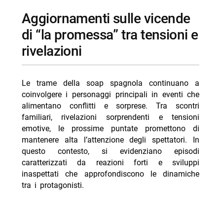
modalità di visione
aggiornamenti sulle vicende
-- dove seguire “la promessa”
di “la promessa” tra tensioni e
- anticipazioni settimanali dal 6 al 12 ottobre 2025
rivelazioni
-- lunedì 6 ottobre: reazioni di cruz alla pubblicazione
sui giornali
- personaggi principali presenti nelle trame recenti:
Le trame della soap spagnola continuano a
coinvolgere i personaggi principali in eventi che
-- Scopri di più da Jump the shark
alimentano conflitti e sorprese. Tra scontri
-- RispondiAnnulla risposta
familiari, rivelazioni sorprendenti e tensioni
emotive, le prossime puntate promettono di
- Anplagghed stasera su Nove: Aldo Giovanni e
mantenere alta l’attenzione degli spettatori. In
Giacomo in tv
questo contesto, si evidenziano episodi
- Little Big Italy a Toronto 9 agosto 2026 Nove orari
caratterizzati da reazioni forti e sviluppi
inaspettati che approfondiscono le dinamiche
- Italia’s Got Talent 9 agosto 2026 TV8 orari puntata
tra i protagonisti.
- CSI Vegas stasera Rai 4 9 agosto episodio 2×11
- Forbidden Fruit 9 agosto 2026 La 5 orari e trame