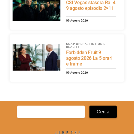
CSI Vegas stasera Rai 4
9 agosto episodio 2×11
09 Agosto 2026
SOAP OPERA, FICTION E
REALITY
Forbidden Fruit 9
agosto 2026 La 5 orari
e trame
09 Agosto 2026
Ricerca
per: