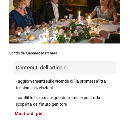
Scritto da
Gennaro Marchesi
Contenuti dell'articolo
- aggiornamenti sulle vicende di “la promessa” tra
tensioni e rivelazioni
- conflitto tra cruz ezquerdo e jana exposito: la
scoperta del futuro genitore
Mostra di più
-- scoperta della gravidanza e reazioni intense
- dettagli sulla programmazione della soap e