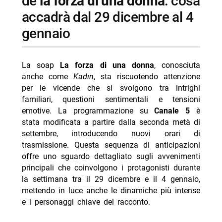
de
la forza di una donna
: cosa
-- venerdì 2 gennaio: cambiamenti e nuovi piani
accadrà dal 29 dicembre al 4
-- sabato 3 gennaio: nuovi contratti e tensioni in
gennaio
famiglia
-- domenica 4 gennaio: prossimi sviluppi in attesa di
anticipazioni
La soap
La forza di una donna
, conosciuta
anche come
Kadın
, sta riscuotendo attenzione
- come e dove seguire la forza di una donna
per le vicende che si svolgono tra intrighi
- personaggi principali e cast
familiari, questioni sentimentali e tensioni
emotive. La programmazione su
Canale 5
è
-- Scopri di più da Jump the shark
stata modificata a partire dalla seconda metà di
-- RispondiAnnulla risposta
settembre, introducendo nuovi orari di
trasmissione. Questa sequenza di anticipazioni
- Beautiful puntata oggi 8 agosto 2026 Canale 5
offre uno sguardo dettagliato sugli avvenimenti
- Reazione a catena oggi 8 agosto 2026 Rai 1 Liorni
principali che coinvolgono i protagonisti durante
la settimana tra il 29 dicembre e il 4 gennaio,
- Programmi TV oggi sabato 8 agosto 2026 daytime
mettendo in luce anche le dinamiche più intense
- Tempesta d’Amore Markus ricatta Christoph
e i personaggi chiave del racconto.
- Tempesta d’Amore: Michael smaschera le bugie di