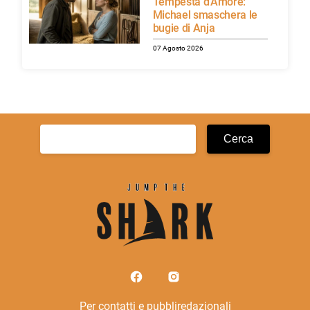
Tempesta d’Amore:
Michael smaschera le
bugie di Anja
07 Agosto 2026
Ricerca
per:
Per contatti e pubbliredazionali