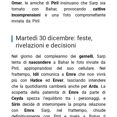
Omer
, le amiche di
Piril
insinuano che Sarp sia
tornato con Bahar, provocando
cattive
incomprensioni
e una foto compromettente
inviata da Piril.
martedì 30 dicembre: feste,
rivelazioni e decisioni
Nel giorno del compleanno dei
gemelli
, Sarp
tenta di
nascondere
a Bahar le foto inviate da
Piril, appropriandosi del suo cellulare. Nel
frattempo,
Idil
comunica a
Emre
che non vivrà
più con
Hatice
ed
Enver
, lasciando intendere
che la quotidianità cambierà anche per
Arda
. La
scoperta della paternità di
Emre
da parte di
Ceyda
spezza l’equilibrio tra i personaggi, e
Sirin
decide di interrompere la propria relazione
con
Emre
. Sarp, nel frattempo, chiude
definitivamente con Piril e rivela a Bahar il