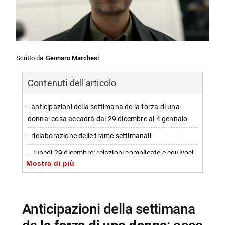
Scritto da
Gennaro Marchesi
Contenuti dell'articolo
- anticipazioni della settimana de la forza di una
donna: cosa accadrà dal 29 dicembre al 4 gennaio
- rielaborazione delle trame settimanali
-- lunedì 29 dicembre: relazioni complicate e equivoci
Mostra di più
-- martedì 30 dicembre: feste, rivelazioni e decisioni
-- mercoledì 31 dicembre: propositi di separazione e
tensioni di famiglia
anticipazioni della settimana
-- giovedì 1 gennaio: nuovi equilibri e sogni di stabilità