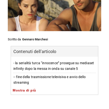
Scritto da
Gennaro Marchesi
Contenuti dell'articolo
- la serialità turca “innocence” prosegue su mediaset
infinity dopo la messa in onda su canale 5
-- fine della trasmissione televisiva e avvio dello
streaming
Mostra di più
-- trama e tematiche principali di “innocence”
-- come seguire “innocence” su mediaset infinity
-- I titoli più amati del catalogo turco su mediaset