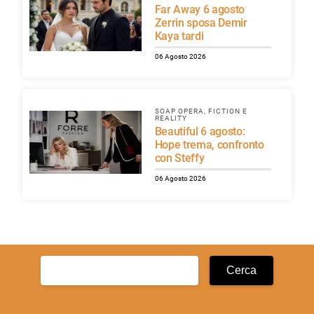
Far Away 6 agosto
Zerrin sposa Demir
Kaya tardi
06 Agosto 2026
SOAP OPERA, FICTION E
REALITY
Beautiful 6 agosto:
Hope trema, confronto
con Steffy
06 Agosto 2026
Ricerca
per: