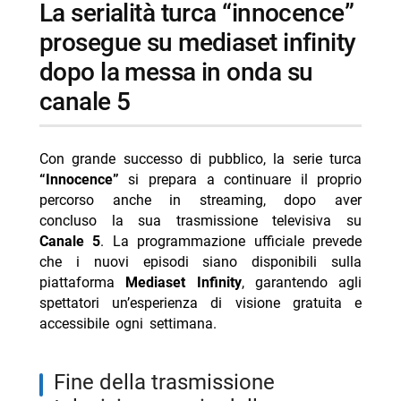
la serialità turca “innocence”
infinity
prosegue su mediaset infinity
-- Scopri di più da Jump the shark
dopo la messa in onda su
-- RispondiAnnulla risposta
canale 5
- Filippo Bisciglia sogna un game show in studio
- Su Burcu Coskun chi è attrice di Racconto di una
notte
Con grande successo di pubblico, la serie turca
“Innocence”
si prepara a continuare il proprio
- Programmi TV sabato 8 agosto 2026 prima serata
percorso anche in streaming, dopo aver
- Far Away 6 agosto Zerrin sposa Demir Kaya tardi
concluso la sua trasmissione televisiva su
Canale 5
. La programmazione ufficiale prevede
- Beautiful 6 agosto: Hope trema, confronto con
che i nuovi episodi siano disponibili sulla
Steffy
piattaforma
Mediaset Infinity
, garantendo agli
spettatori un’esperienza di visione gratuita e
accessibile ogni settimana.
fine della trasmissione