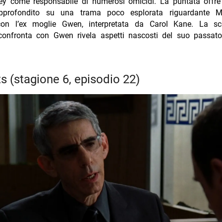
ey come responsabile di numerosi omicidi. La puntata offr
pprofondito su una trama poco esplorata riguardante 
con l’ex moglie Gwen, interpretata da Carol Kane. La s
onfronta con Gwen rivela aspetti nascosti del suo passat
arts (stagione 6, episodio 22)