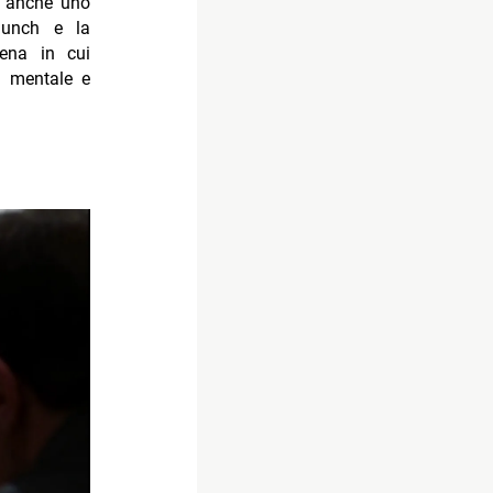
e anche uno
Munch e la
cena in cui
o mentale e