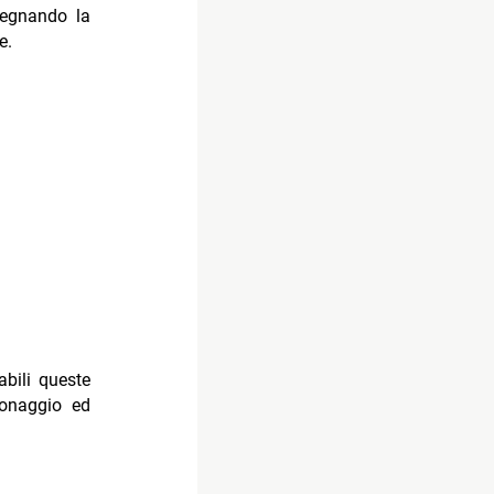
segnando la
e.
abili queste
sonaggio ed