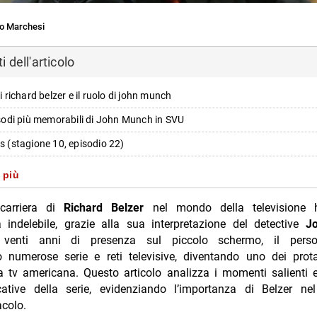
o Marchesi
 dell'articolo
di richard belzer e il ruolo di john munch
pisodi più memorabili di John Munch in SVU
as (stagione 10, episodio 22)
 (stagione 6, episodio 22)
 più
 chiave nella carriera di John Munch
carriera di
Richard Belzer
nel mondo della televisione h
o della serie e dell’attore Richard Belzer
 indelebile, grazie alla sua interpretazione del detective
J
 venti anni di presenza sul piccolo schermo, il pers
gi e ospiti speciali nelle puntate top
o numerose serie e reti televisive, diventando uno dei prot
i più da Jump the shark
la tv americana. Questo articolo analizza i momenti salienti 
icative della serie, evidenziando l’importanza di Belzer n
Annulla risposta
acolo.
isciglia sogna un game show in studio