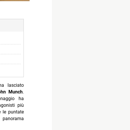
a lasciato
ohn Munch
.
onaggio ha
agonisti più
e le puntate
el panorama