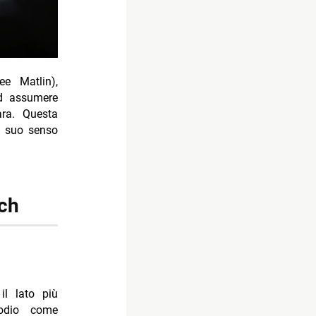
ee Matlin),
ad assumere
ara. Questa
l suo senso
nch
il lato più
sodio come