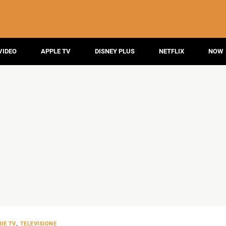
VIDEO
APPLE TV
DISNEY PLUS
NETFLIX
NOW
IE TV
,
TELEVISIONE