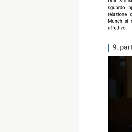
Dale Stuck
sguardo a
relazione 
Munch si c
affettivo.
9. p