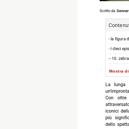
Scritto da
Gennar
Contenuti
- la figura 
- I dieci e
-- 10. zebr
-- 9. parts
Mostra di
- I momenti
La lunga 
-- Il lascit
un’impronta
Con oltre
-- Personag
attraversat
-- Scopri d
iconici del
più signif
-- Rispondi
dello spett
- Filippo B