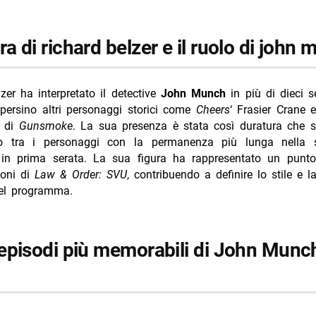
i TV sabato 8 agosto 2026 prima serata
ura di richard belzer e il ruolo di john
V 4 agosto 2026 Far Away cresce più di tutti
TV 5 agosto 2026 Oppenheimer vince prima serata
i TV oggi giovedì 6 agosto 2026 prima serata
zer ha interpretato il detective
John Munch
in più di dieci se
persino altri personaggi storici come
Cheers
‘ Frasier Crane e
n di
Gunsmoke
. La sua presenza è stata così duratura che si
o tra i personaggi con la permanenza più lunga nella s
e in prima serata. La sua figura ha rappresentato un punt
ioni di
Law & Order: SVU
, contribuendo a definire lo stile e l
del programma.