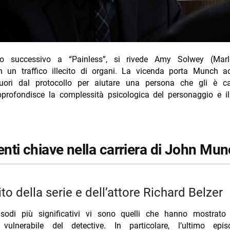
dio successivo a “Painless”, si rivede Amy Solwey (Marl
in un traffico illecito di organi. La vicenda porta Munch 
fuori dal protocollo per aiutare una persona che gli è c
approfondisce la complessità psicologica del personaggio e i
nti chiave nella carriera di John Mu
cito della serie e dell’attore Richard Belzer
isodi più significativi vi sono quelli che hanno mostrato 
ulnerabile del detective. In particolare, l’ultimo epi