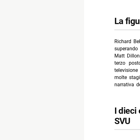
- Programm
la fig
- Ascolti T
- Ascolti 
- Programm
Richard Bel
superando 
Matt Dillo
terzo post
television
molte stag
narrativa 
I dieci episodi più memorabili di John Munch in
SVU