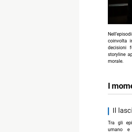
Nell’episo
coinvolta 
decisioni 
storyline 
morale.
I mome
Il las
Tra gli ep
umano e v