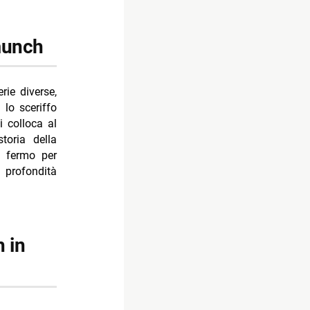
 munch
rie diverse,
 lo sceriffo
 colloca al
toria della
o fermo per
a profondità