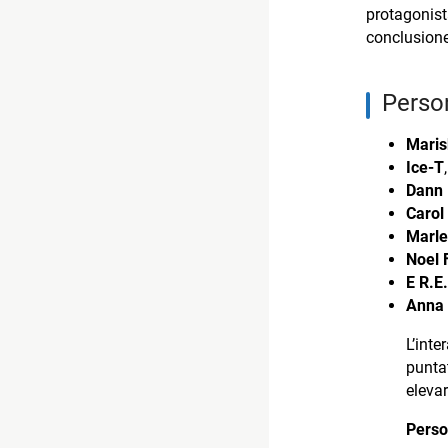
protagonis
conclusione
Perso
Maris
Ice-T
Dann 
Carol
Marle
Noel 
E R.E
Anna 
L’int
punta
eleva
Perso