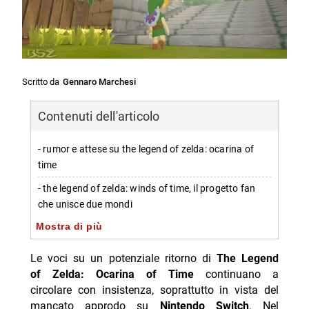
Scritto da
Gennaro Marchesi
Contenuti dell'articolo
- rumor e attese su the legend of zelda: ocarina of
time
- the legend of zelda: winds of time, il progetto fan
che unisce due mondi
Mostra di più
-- bigsharkz e il video di aggiornamento sullo sviluppo
-- un remake non ufficiale costruito da zero
Le voci su un potenziale ritorno di
The Legend
of Zelda: Ocarina of Time
continuano a
- origine del progetto: da scherzo a lavoro
circolare con insistenza, soprattutto in vista del
continuativo
mancato approdo su
Nintendo Switch
. Nel