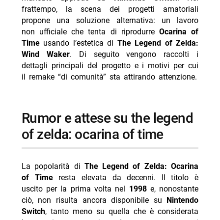
- toon link e ritorno estetico nelle future voci della
frattempo, la scena dei progetti amatoriali
saga
propone una soluzione alternativa: un lavoro
non ufficiale che tenta di riprodurre
Ocarina of
-- perché il remake amatoriale attira attenzione
Time
usando l’estetica di
The Legend of Zelda:
- dati essenziali di the legend of zelda: ocarina of time
Wind Waker
. Di seguito vengono raccolti i
dettagli principali del progetto e i motivi per cui
-- Scopri di più da Jump the shark
il remake “di comunità” sta attirando attenzione.
-- RispondiAnnulla risposta
- Milan-Chelsea amichevole stasera Nove 21:30
differita
rumor e attese su the legend
- Steven Basalari, sarà il pubblico a decidere se aprirà
of zelda: ocarina of time
un’attività: il nuovo video TikTok
- Ascolti TV 7 agosto 2026 Tim Summer Hits batte
La popolarità di
The Legend of Zelda: Ocarina
L’Erede
of Time
resta elevata da decenni. Il titolo è
- Reazione a catena oggi 8 agosto 2026 Rai 1 Liorni
uscito per la prima volta nel
1998
e, nonostante
- Delitti del BarLume Il re dei giochi stasera su TV8
ciò, non risulta ancora disponibile su
Nintendo
Switch
, tanto meno su quella che è considerata