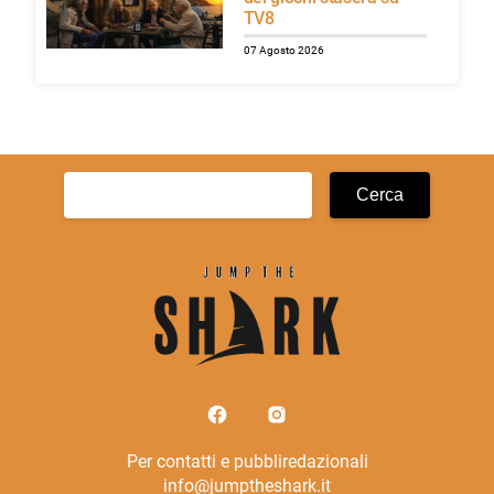
TV8
07 Agosto 2026
Ricerca
per:
Per contatti e pubbliredazionali
info@jumptheshark.it