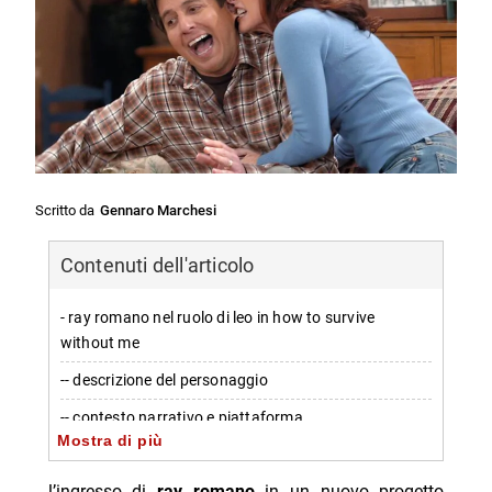
Scritto da
Gennaro Marchesi
Contenuti dell'articolo
- ray romano nel ruolo di leo in how to survive
without me
-- descrizione del personaggio
-- contesto narrativo e piattaforma
Mostra di più
-- rilevanza e prospettive
l’ingresso di
ray romano
in un nuovo progetto