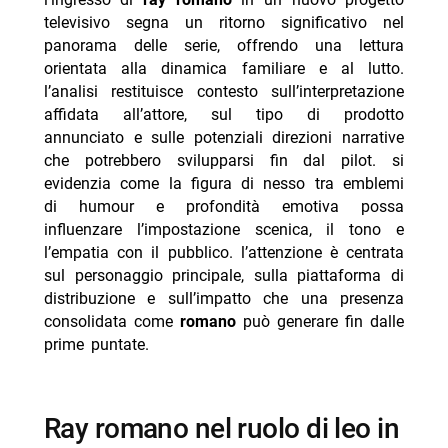
-- Scopri di più da Jump the shark
televisivo segna un ritorno significativo nel
-- RispondiAnnulla risposta
panorama delle serie, offrendo una lettura
orientata alla dinamica familiare e al lutto.
- Tognazzi e Simona Izzo: il film su Falcone e la
l’analisi restituisce contesto sull’interpretazione
moglie
affidata all’attore, sul tipo di prodotto
- Sky e NOW 2026-2027: serie, show e novità
annunciato e sulle potenziali direzioni narrative
che potrebbero svilupparsi fin dal pilot. si
- La stagione 2026-2027 di Sky e NOW: tutte le serie,
evidenzia come la figura di nesso tra emblemi
gli show e le novità
di humour e profondità emotiva possa
- Migliori gialli e thriller da vedere in streaming:
influenzare l’impostazione scenica, il tono e
consigli imperdibili
l’empatia con il pubblico. l’attenzione è centrata
- Xbox annulla un grande sequel in cambio di un
sul personaggio principale, sulla piattaforma di
fallout
distribuzione e sull’impatto che una presenza
consolidata come
romano
può generare fin dalle
prime puntate.
ray romano nel ruolo di leo in