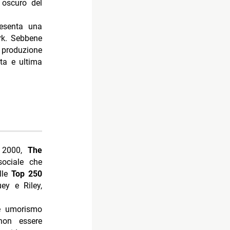
 oscuro del
resenta una
ark. Sebbene
 produzione
ta e ultima
i 2000,
The
sociale che
lle
Top 250
ey e Riley,
 e umorismo
non essere