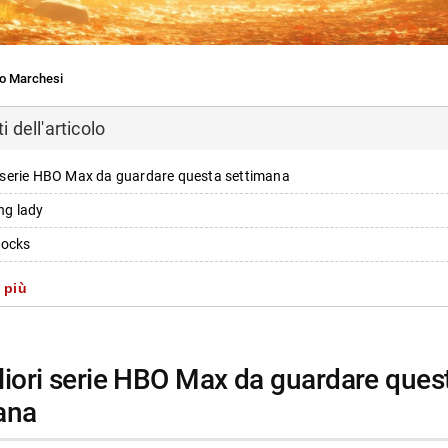
o Marchesi
 dell'articolo
ri serie HBO Max da guardare questa settimana
ing lady
docks
es
 più
oni di binge-watching disponibili
ana
i più da Jump the shark