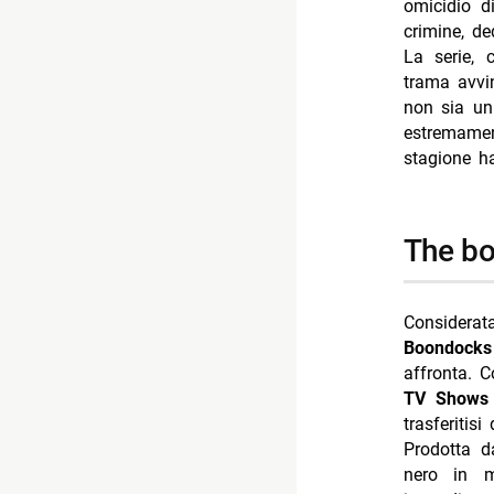
omicidio d
crimine, de
La serie,
trama avvin
non sia un
estremamen
stagione ha
the b
Considerat
Boondocks
affronta. 
TV Shows
trasferitis
Prodotta 
nero in m