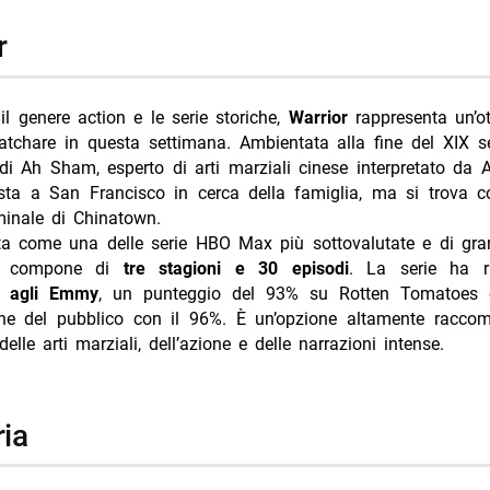
r
l genere action e le serie storiche,
Warrior
rappresenta un’ot
atchare in questa settimana. Ambientata alla fine del XIX se
di Ah Sham, esperto di arti marziali cinese interpretato da 
sta a San Francisco in cerca della famiglia, ma si trova co
inale di Chinatown.
ta come una delle serie HBO Max più sottovalutate e di gran
 compone di
tre stagioni e 30 episodi
. La serie ha 
n agli Emmy
, un punteggio del 93% su Rotten Tomatoes 
ne del pubblico con il 96%. È un’opzione altamente racco
delle arti marziali, dell’azione e delle narrazioni intense.
ria