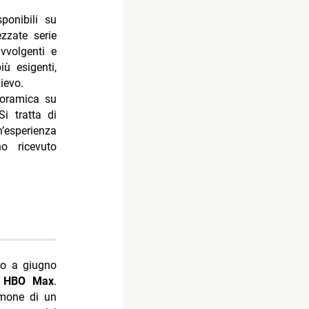
ponibili su
zzate serie
bito
vvolgenti e
iù esigenti,
ievo.
 raymond
noramica su
Si tratta di
dente
n’esperienza
o ricevuto
no a giugno
u
HBO Max
.
timone di un