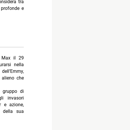
nsidera tra
i profonde e
 Max il 29
rarsi nella
 dell’Emmy,
 alieno che
 gruppo di
li invasori
er e azione,
 della sua