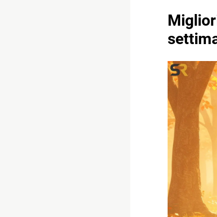
Miglio
settim