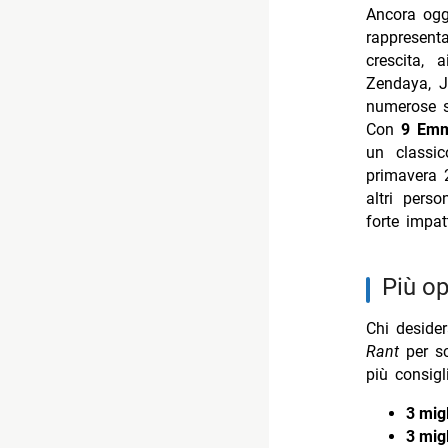
Ancora ogg
rappresenta
crescita, 
Zendaya, J
numerose s
Con
9 Emm
un classi
primavera 2
altri pers
forte impa
più o
Chi desider
Rant
per sc
più consigl
3 migl
3 mig