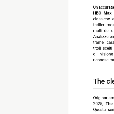
-- Rispondi
Un’accurat
- Summer g
HBO Max
i
- Hulu nuov
classiche 
thriller mo
- Sky now 2
molti dei q
- Ray roma
Analizzere
trame, cara
- Dc annun
titoli scel
di vision
riconoscime
the c
Originaria
2025,
The
Questa seri