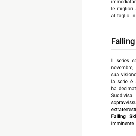
immediatam
le migliori
al taglio i
fallin
Il series s
novembre, 
sua vision
la serie è
ha decimato
Suddivisa
sopravviss
extraterres
Falling Sk
imminente 