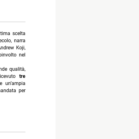
tima scelta
colo, narra
Andrew Koji,
involto nel
de qualità,
ricevuto
tre
e un’ampia
mandata per