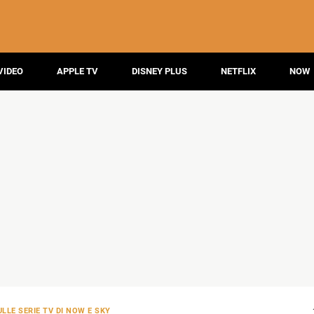
VIDEO
APPLE TV
DISNEY PLUS
NETFLIX
NOW
LLE SERIE TV DI NOW E SKY