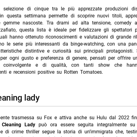
Annulla risposta
a selezione di cinque tra le più apprezzate produzioni dis
ame fest 2026 date orari streaming come guardare
n questa settimana permette di scoprire nuovi titoli, appre
a serie sci-fi distopica in 10 episodi: arriva su streaming e conquista su
e gemme nascoste. Tra drami ad alta tensione, comedy a
zzafiato, questa lista è ideale per fidelizzare gli spettatori p
026: nuove serie e progetti annunciati
uali hanno ottenuto riconoscimenti e valutazioni di grande ril
no interpreta un papà su hbo max ventuno anni dopo everybody loves
mo le serie più interessanti da binge-watching, con una pa
tteristiche distintive e curiosità sui principali protagonisti. 
cia il nome del grande nemico di batman in un aggiornamento sorpren
ti per ogni gusto e preferenza di genere, pensati per offrire u
e coinvolgente e di qualità, con tanti show che hann
nti e recensioni positive su Rotten Tomatoes.
leaning lady
mente trasmessa su Fox e attiva anche su Hulu dal 2022 fi
 Cleaning Lady
può ora essere seguita integralmente s
e di crime thriller segue la storia di un’immigrata che, tes