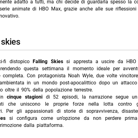
ente adatto a tutti, ma chi decide di guardarla spesso la co
 serie animate di HBO Max, grazie anche alle sue riflession
nnovativo.
g skies
ci-fi distopico
Falling Skies
si appresta a uscire da HBO
rendendo questa settimana il momento ideale per avventu
e completa. Con protagonista Noah Wyle, due volte vincitore
 ambientata in un mondo post-apocalittico dopo un attacco
 oltre il 90% della popolazione terrestre.
 in
cinque stagioni
di 52 episodi, la narrazione segue un
uti che uniscono le proprie forze nella lotta contro g
tri. Per gli appassionati di storie di sopravvivenza, disast
ies
si configura come un’opzione da non perdere prima
rimozione dalla piattaforma.