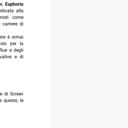
ne,
Euphoria
edicata alla
onisti come
carriere di
erie è ormai
sto per la
 Rue e degli
vative e di
de di
Screen
a queste, le