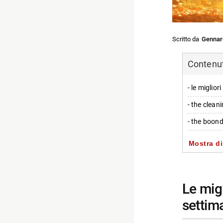
Scritto da
Gennar
Contenuti
- le miglio
- the clean
- the boon
- falling ski
Mostra di
- warrior
- euphoria
le migliori serie HBO Max da guardare questa
-- più opzi
settim
-- Scopri d