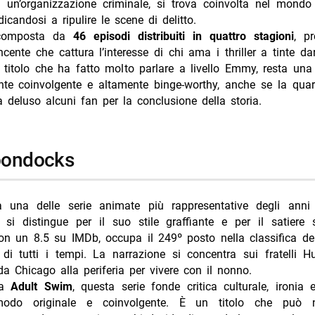
i un’organizzazione criminale, si trova coinvolta nel mondo
dicandosi a ripulire le scene di delitto.
 composta da
46 episodi distribuiti in quattro stagioni
, p
cente che cattura l’interesse di chi ama i thriller a tinte d
 titolo che ha fatto molto parlare a livello Emmy, resta una
te coinvolgente e altamente binge-worthy, anche se la quar
 deluso alcuni fan per la conclusione della storia.
oondocks
a una delle serie animate più rappresentative degli ann
si distingue per il suo stile graffiante e per il satiere 
Con un 8.5 su IMDb, occupa il 249º posto nella classifica de
di tutti i tempi. La narrazione si concentra sui fratelli Hu
i da Chicago alla periferia per vivere con il nonno.
da
Adult Swim
, questa serie fonde critica culturale, ironia
odo originale e coinvolgente. È un titolo che può 