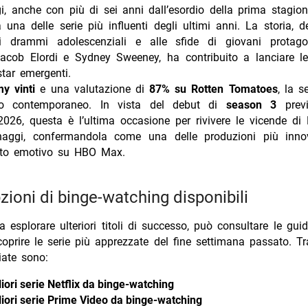
i, anche con più di sei anni dall’esordio della prima stagio
 una delle serie più influenti degli ultimi anni. La storia, d
ai drammi adolescenziali e alle sfide di giovani protag
acob Elordi e Sydney Sweeney, ha contribuito a lanciare le 
tar emergenti.
y vinti
e una valutazione di
87% su Rotten Tomatoes
, la s
co contemporaneo. In vista del debut di
season 3
previ
026, questa è l’ultima occasione per rivivere le vicende di
onaggi, confermandola come una delle produzioni più inno
tto emotivo su HBO Max.
pzioni di binge-watching disponibili
a esplorare ulteriori titoli di successo, può consultare le gui
oprire le serie più apprezzate del fine settimana passato. Tr
iate sono:
iori serie Netflix da binge-watching
liori serie Prime Video da binge-watching