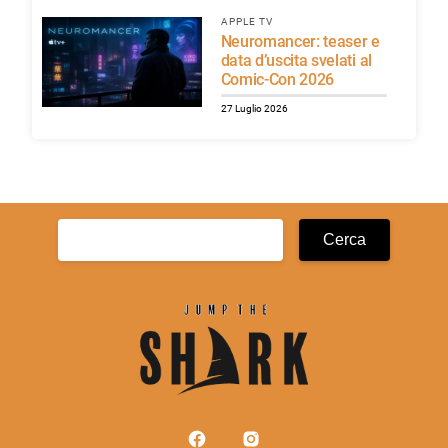
APPLE TV
Neuromancer: teaser e
data d’uscita svelati al
Comic-Con 2026
27 Luglio 2026
Ricerca
per: