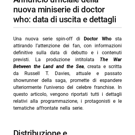
-- RispondiAnnulla risposta
nuova miniserie di doctor
who: data di uscita e dettagli
- Reacher 4 arriva su Prime Video il 12 agosto
- Doc: Argentero lascia, quarta stagione ultima
- Chad Powers 2: la seconda stagione dal 3
Una nuova serie spin-off di
Doctor Who
sta
settembre
attirando l’attenzione dei fan, con informazioni
definitive sulla data di debutto e i contenuti
- ER Medici in prima linea: cosa fanno oggi i
previsti. La produzione intitolata
The War
protagonisti
Between the Land and the Sea
, creata e scritta
- Neuromancer: teaser e data d’uscita svelati al
da Russell T. Davies, attuale e passato
Comic-Con 2026
showrunner della saga, promette di espandere
ulteriormente l’universo del celebre franchise. In
questo articolo, vengono riportati tutti i dettagli
relativi alla programmazione, i protagonisti e le
tematiche affrontate nella serie.
distribuzione e