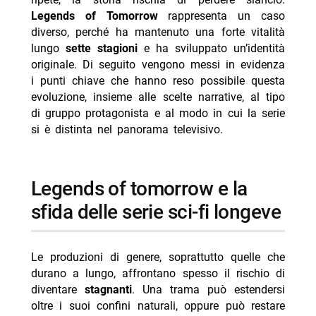
Legends of Tomorrow
rappresenta un caso
-- legends of tomorrow: le grandi svolte delle stagioni
diverso, perché ha mantenuto una forte vitalità
- il gruppo protagonista: un sandbox contro le regole
lungo
sette stagioni
e ha sviluppato un’identità
del genere
originale. Di seguito vengono messi in evidenza
i punti chiave che hanno reso possibile questa
-- personaggi originali e dinamiche in evoluzione
evoluzione, insieme alle scelte narrative, al tipo
- legends of tomorrow tra sci-fi, parodia e minacce
di gruppo protagonista e al modo in cui la serie
interdimensionali
si è distinta nel panorama televisivo.
-- una narrazione “fuori formato” rispetto alle
convenzioni
legends of tomorrow e la
- produzione e figure creative: showrunner, regia e
scrittura
sfida delle serie sci-fi longeve
-- showrunner, registi e writers
- cast e ruoli principali
Le produzioni di genere, soprattutto quelle che
durano a lungo, affrontano spesso il rischio di
-- Scopri di più da Jump the shark
diventare
stagnanti
. Una trama può estendersi
-- RispondiAnnulla risposta
oltre i suoi confini naturali, oppure può restare