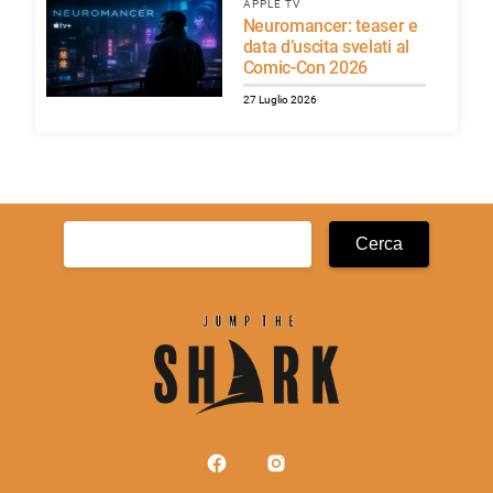
APPLE TV
Neuromancer: teaser e
data d’uscita svelati al
Comic-Con 2026
27 Luglio 2026
Ricerca
per: