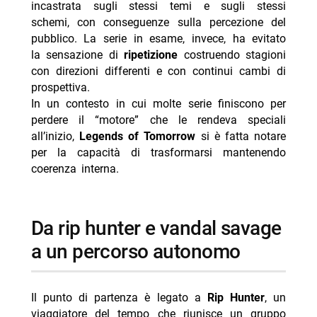
- Reacher 4 arriva su Prime Video il 12 agosto
incastrata sugli stessi temi e sugli stessi
schemi, con conseguenze sulla percezione del
- Doc: Argentero lascia, quarta stagione ultima
pubblico. La serie in esame, invece, ha evitato
- Chad Powers 2: la seconda stagione dal 3
la sensazione di
ripetizione
costruendo stagioni
settembre
con direzioni differenti e con continui cambi di
prospettiva.
- ER Medici in prima linea: cosa fanno oggi i
In un contesto in cui molte serie finiscono per
protagonisti
perdere il “motore” che le rendeva speciali
- Neuromancer: teaser e data d’uscita svelati al
all’inizio,
Legends of Tomorrow
si è fatta notare
Comic-Con 2026
per la capacità di trasformarsi mantenendo
coerenza interna.
da rip hunter e vandal savage
a un percorso autonomo
Il punto di partenza è legato a
Rip Hunter
, un
viaggiatore del tempo che riunisce un gruppo