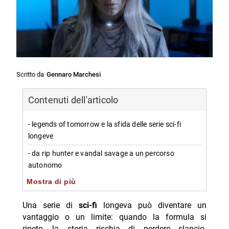
Scritto da
Gennaro Marchesi
Contenuti dell'articolo
- legends of tomorrow e la sfida delle serie sci-fi
longeve
- da rip hunter e vandal savage a un percorso
autonomo
Mostra di più
-- come la trama iniziale ha dato spazio a nuove
strade
Una serie di
sci-fi
longeva può diventare un
- stagione per stagione: un’oscillazione di generi
vantaggio o un limite: quando la formula si
senza blocchi
ripete, la storia rischia di perdere slancio.