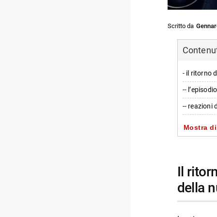
Scritto da
Gennar
Contenuti
- il ritorn
-- l’episodi
-- reazioni 
-- ritorni 
Mostra di
-- le contr
- personagg
il ritorno di law & order: svu e le prime impressioni
-- Scopri d
della 
-- Rispondi
- Reacher 4