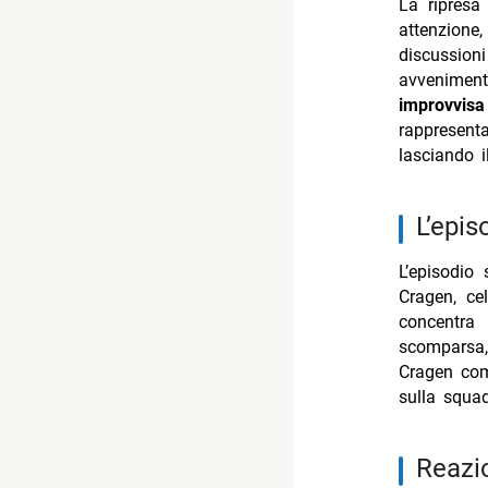
La ripres
- Doc: Arge
attenzione
- Chad Pow
discussion
avvenimen
- ER Medici
improvvisa
- Neuromanc
rappresent
lasciando i
l’epi
L’episodio
Cragen, ce
concentra
scomparsa,
Cragen co
sulla squad
reazi