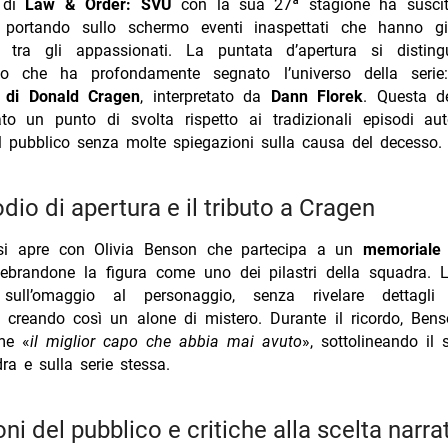
a di
Law & Order: SVU
con la sua 27ª stagione ha suscit
ntero lascia, quarta stagione ultima
, portando sullo schermo eventi inaspettati che hanno g
ers 2: la seconda stagione dal 3 settembre
i tra gli appassionati. La puntata d’apertura si disti
to che ha profondamente segnato l’universo della seri
 in prima linea: cosa fanno oggi i protagonisti
 di Donald Cragen
, interpretato da
Dann Florek
. Questa d
er: teaser e data d’uscita svelati al Comic-Con 2026
ato un punto di svolta rispetto ai tradizionali episodi auto
l pubblico senza molte spiegazioni sulla causa del decesso.
sodio di apertura e il tributo a Cragen
 si apre con Olivia Benson che partecipa a un
memoriale
lebrandone la figura come uno dei pilastri della squadra. 
 sull’omaggio al personaggio, senza rivelare dettagli
 creando così un alone di mistero. Durante il ricordo, Bens
me «
il miglior capo che abbia mai avuto
», sottolineando il
ra e sulla serie stessa.
oni del pubblico e critiche alla scelta narra