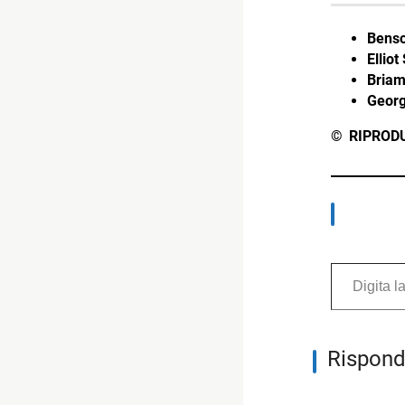
Benso
Elliot
Briam
Georg
© RIPROD
Digita la tua e-mail...
Rispond