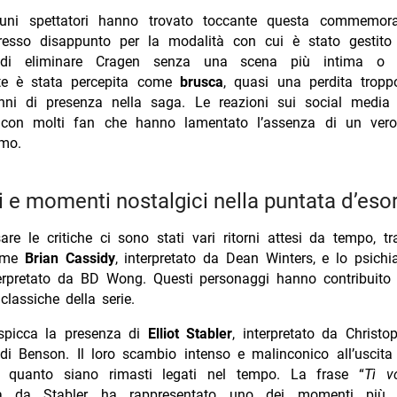
uni spettatori hanno trovato toccante questa commemoraz
esso disappunto per la modalità con cui è stato gestito 
 di eliminare Cragen senza una scena più intima o s
te è stata percepita come
brusca
, quasi una perdita troppo
ni di presenza nella saga. Le reazioni sui social media
 con molti fan che hanno lamentato l’assenza di un ver
rmo.
ni e momenti nostalgici nella puntata d’eso
e le critiche ci sono stati vari ritorni attesi da tempo, tr
come
Brian Cassidy
, interpretato da Dean Winters, e lo psichi
terpretato da BD Wong. Questi personaggi hanno contribuito 
 classiche della serie.
 spicca la presenza di
Elliot Stabler
, interpretato da Christo
 di Benson. Il loro scambio intenso e malinconico all’uscita
o quanto siano rimasti legati nel tempo. La frase “
Tì v
ta da Stabler ha rappresentato uno dei momenti più sig