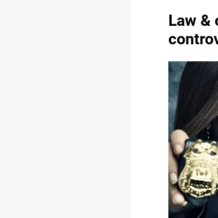
Law & o
controv