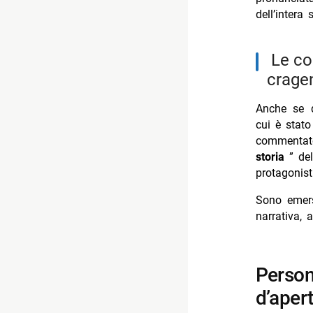
dell’intera 
le controversie sulla gestione del personaggio di
crage
Anche se q
cui è stato
commentat
storia
” de
protagonist
Sono emers
narrativa, 
personaggi e ospiti presenti nell’episodio
d’aper