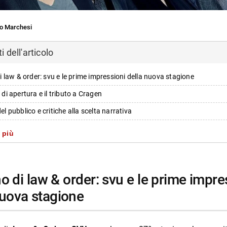
o Marchesi
 dell'articolo
o di law & order: svu e le prime impressioni della nuova stagione
o di apertura e il tributo a Cragen
del pubblico e critiche alla scelta narrativa
e momenti nostalgici nella puntata d’esordio
 più
oversie sulla gestione del personaggio di cragen
i e ospiti presenti nell’episodio d’apertura
i più da Jump the shark
nuova stagione
Annulla risposta
 arriva su Prime Video il 12 agosto