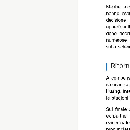
Mentre alc
hanno espr
decisione
approfondi
dopo decen
numerose,
sullo sche
ritor
A compensar
storiche 
Huang
, in
le stagioni
Sul finale
ex partner
evidenziat
pronuncia