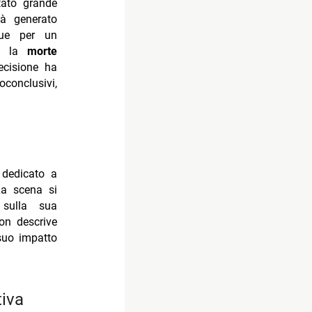
ato grande
ià generato
ngue per un
e: la
morte
ecisione ha
conclusivi,
dedicato a
La scena si
 sulla sua
on descrive
 suo impatto
tiva