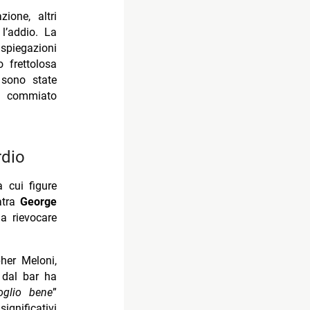
ione, altri
l’addio. La
piegazioni
 frettolosa
 sono state
o commiato
rdio
a cui figure
atra
George
a rievocare
pher Meloni,
 dal bar ha
oglio bene
”
nificativi