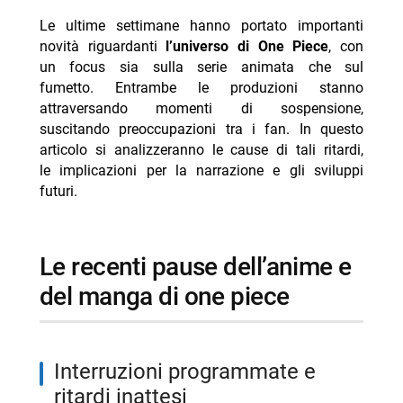
- personaggi principali coinvolti nelle ultime vicende
narrative
Le ultime settimane hanno portato importanti
novità riguardanti
l’universo di One Piece
, con
-- Scopri di più da Jump the shark
un focus sia sulla serie animata che sul
-- RispondiAnnulla risposta
fumetto. Entrambe le produzioni stanno
attraversando momenti di sospensione,
- Pikachu marvel: il personaggio pop culture che
suscitando preoccupazioni tra i fan. In questo
arriva presto da marvel
articolo si analizzeranno le cause di tali ritardi,
- X-men 97 la morte più grande della serie e le
le implicazioni per la narrazione e gli sviluppi
conseguenze importanti per la stagione 3 e 4
futuri.
- Goku volto di dragon ball annunciato ufficialmente
- Solo leveling isekai rivale finisce dopo 6 anni con
le recenti pause dell’anime e
voto 10 su 10 perfetto
del manga di one piece
- Dungeons & dragons animated series: 7 serie
animate perfette per i fan
interruzioni programmate e
ritardi inattesi