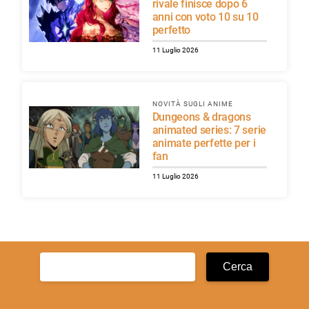
rivale finisce dopo 6
anni con voto 10 su 10
perfetto
11 Luglio 2026
NOVITÀ SUGLI ANIME
Dungeons & dragons
animated series: 7 serie
animate perfette per i
fan
11 Luglio 2026
Ricerca
per: