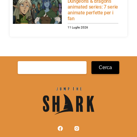
Dungeons & dragons
animated series: 7 serie
animate perfette per i
fan
11 Luglio 2026
Ricerca
per: