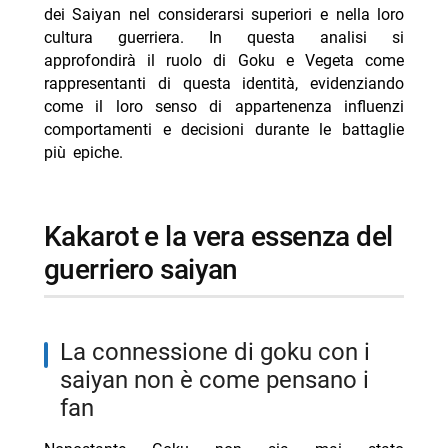
- l’eredità saianche-di-goku lo rende un personaggio
dei Saiyan nel considerarsi superiori e nella loro
unico
cultura guerriera. In questa analisi si
approfondirà il ruolo di Goku e Vegeta come
-- una protagonista diversa dagli altri eroi naïve
rappresentanti di questa identità, evidenziando
-- Scopri di più da Jump the shark
come il loro senso di appartenenza influenzi
-- RispondiAnnulla risposta
comportamenti e decisioni durante le battaglie
più epiche.
- Pikachu marvel: il personaggio pop culture che
arriva presto da marvel
- X-men 97 la morte più grande della serie e le
kakarot e la vera essenza del
conseguenze importanti per la stagione 3 e 4
guerriero saiyan
- Goku volto di dragon ball annunciato ufficialmente
- Solo leveling isekai rivale finisce dopo 6 anni con
voto 10 su 10 perfetto
la connessione di goku con i
- Dungeons & dragons animated series: 7 serie
saiyan non è come pensano i
animate perfette per i fan
fan