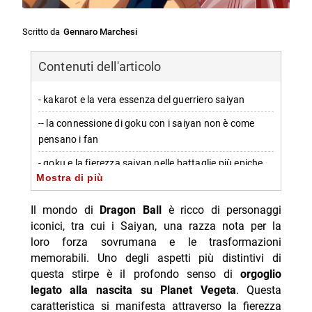
Scritto da
Gennaro Marchesi
Contenuti dell'articolo
- kakarot e la vera essenza del guerriero saiyan
-- la connessione di goku con i saiyan non è come
pensano i fan
- goku e la fierezza saiyan nelle battaglie più epiche
Mostra di più
-- l’orgoglio del hero non si risparmia contro ai villain
arroganti
Il mondo di
Dragon Ball
è ricco di personaggi
iconici, tra cui i Saiyan, una razza nota per la
- il orgoglio saianche di goku e le mani forti del suo
loro forza sovrumana e le trasformazioni
carattere
memorabili. Uno degli aspetti più distintivi di
- gli errori di goku causati dal suo orgoglio
questa stirpe è il profondo senso di
orgoglio
legato alla nascita su Planet Vegeta
. Questa
-- quando l’ego diventa un problema per il guerriero
caratteristica si manifesta attraverso la fierezza