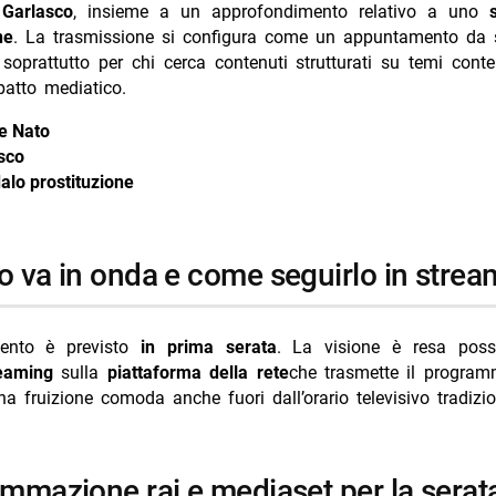
i
Garlasco
, insieme a un approfondimento relativo a uno
ne
. La trasmissione si configura come un appuntamento da 
 soprattutto per chi cerca contenuti strutturati su temi con
patto mediatico.
ce Nato
sco
alo prostituzione
o va in onda e come seguirlo in strea
mento è previsto
in prima serata
. La visione è resa poss
eaming
sulla
piattaforma della rete
che trasmette il program
na fruizione comoda anche fuori dall’orario televisivo tradizio
ammazione rai e mediaset per la serat