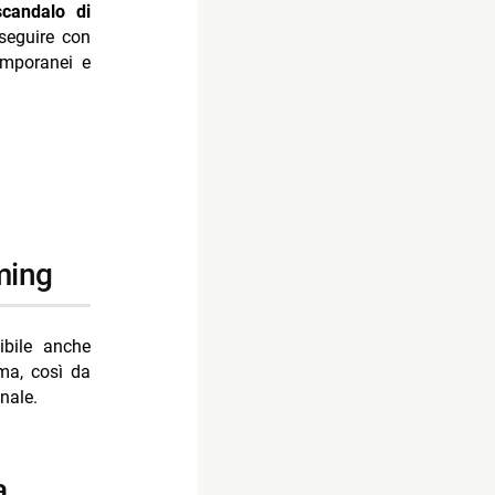
scandalo di
seguire con
temporanei e
ming
ibile anche
ma, così da
nale.
a