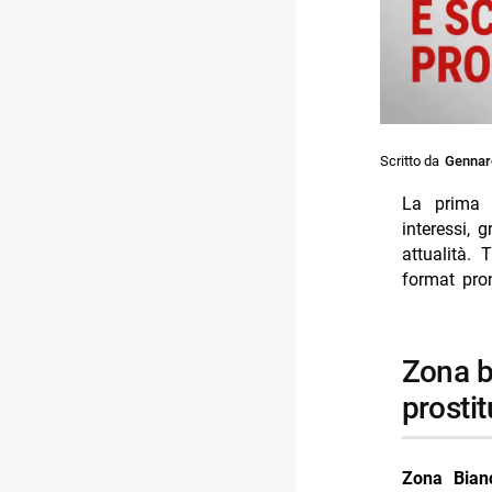
Scritto da
Gennar
La prima 
interessi, 
attualità. 
format pron
zona bianca: vertice Nato garlasco e scandalo
prosti
Zona Bian