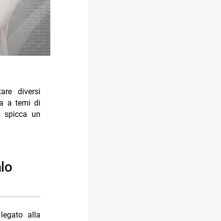
re diversi
na a temi di
, spicca un
egato alla