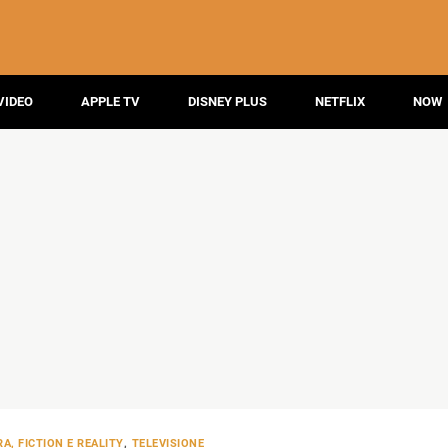
VIDEO
APPLE TV
DISNEY PLUS
NETFLIX
NOW
A, FICTION E REALITY
,
TELEVISIONE