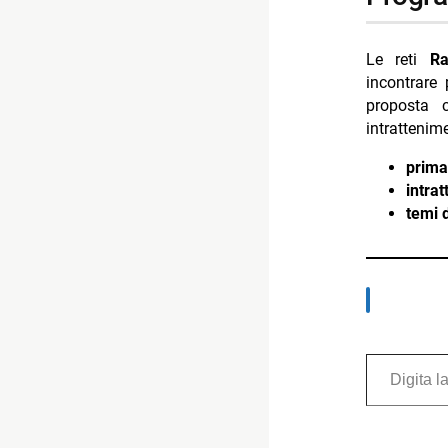
Le reti
Ra
incontrare 
proposta 
intrattenim
prima
intra
temi d
Digita la tua e-mail...