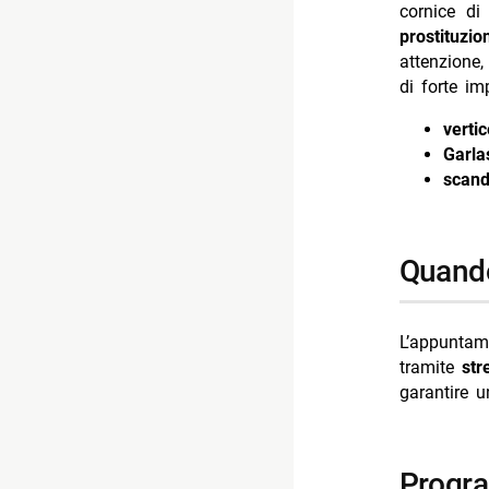
cornice d
prostituzio
attenzione,
di forte im
verti
Garla
scand
quand
L’appunta
tramite
str
garantire u
progr