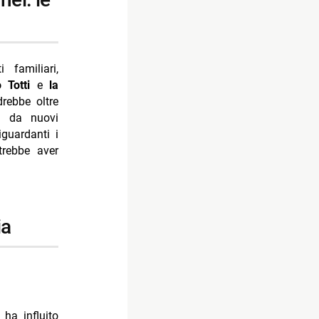
familiari,
 Totti
e
la
rebbe oltre
te da nuovi
iguardanti i
trebbe aver
ia
ha influito