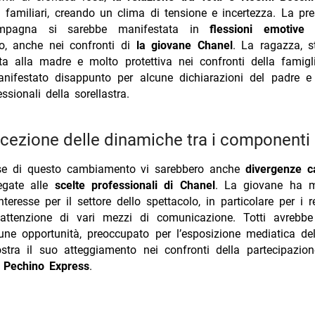
i familiari, creando un clima di tensione e incertezza. La pr
mpagna si sarebbe manifestata in
flessioni emotive
e
o, anche nei confronti di
la giovane Chanel
. La ragazza, s
a alla madre e molto protettiva nei confronti della famigli
nifestato disappunto per alcune dichiarazioni del padre e
ssionali della sorellastra.
ercezione delle dinamiche tra i componenti
se di questo cambiamento vi sarebbero anche
divergenze ca
legate alle
scelte professionali di Chanel
. La giovane ha m
nteresse per il settore dello spettacolo, in particolare per i r
l’attenzione di vari mezzi di comunicazione. Totti avrebbe
une opportunità, preoccupato per l’esposizione mediatica de
tra il suo atteggiamento nei confronti della partecipazio
i
Pechino Express
.