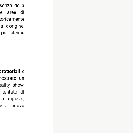
esenza della
 aree di
toricamente
a d’origine,
 per alcune
ratteriali
e
ostrato un
eality show,
 tentato di
lla ragazza,
ne al nuovo