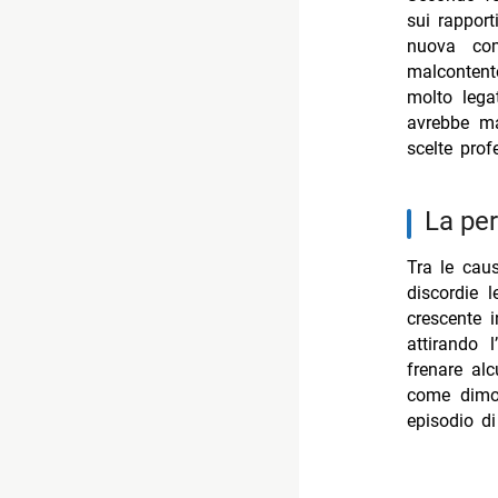
sui rapport
nuova co
malcontent
molto legat
avrebbe ma
scelte profe
la p
Tra le cau
discordie 
crescente i
attirando 
frenare alc
come dimos
episodio d