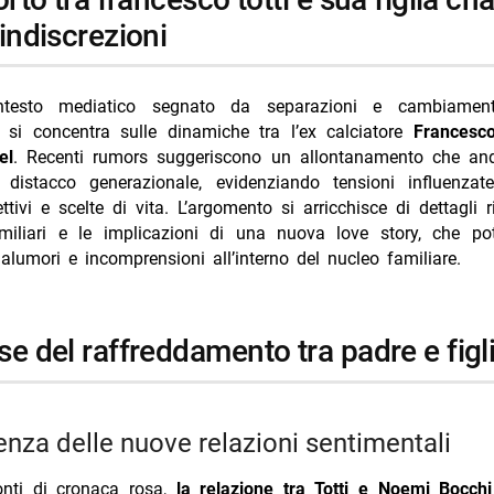
i più da Jump the shark
indiscrezioni
Annulla risposta
el BarLume Il re dei giochi stasera su TV8
testo mediatico segnato da separazioni e cambiamenti 
V 6 agosto 2026: vince Battiti Live
ne si concentra sulle dinamiche tra l’ex calciatore
Francesco
 ai Caraibi stasera su Rete 4: trama e cast
el
. Recenti rumors suggeriscono un allontanamento che and
o distacco generazionale, evidenziando tensioni influenza
 Ester Expósito coppia dell’estate 2026?
ttivi e scelte di vita. L’argomento si arricchisce di dettagli r
cci 48 anni: compleanno in Spagna con Chiatti
amiliari e le implicazioni di una nuova love story, che po
lumori e incomprensioni all’interno del nucleo familiare.
use del raffreddamento tra padre e figl
luenza delle nuove relazioni sentimentali
nti di cronaca rosa,
la relazione tra Totti e Noemi Bocchi