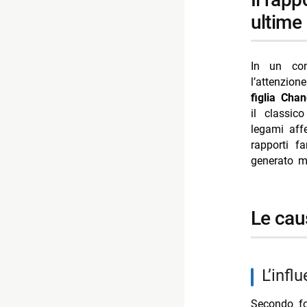
-- Scopri d
ultime 
-- Rispondi
- Delitti d
In un con
- Ascolti T
l’attenzio
- Un’estate
figlia Chan
il classic
- Mbappé ed
legami affe
- Marco Bo
rapporti f
generato ma
le ca
l’inf
Secondo fo