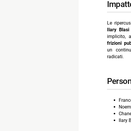
impatt
Le ripercus
Ilary Blasi
implicito,
frizioni pu
un contin
radicati.
perso
Franc
Noemi
Chane
Ilary 