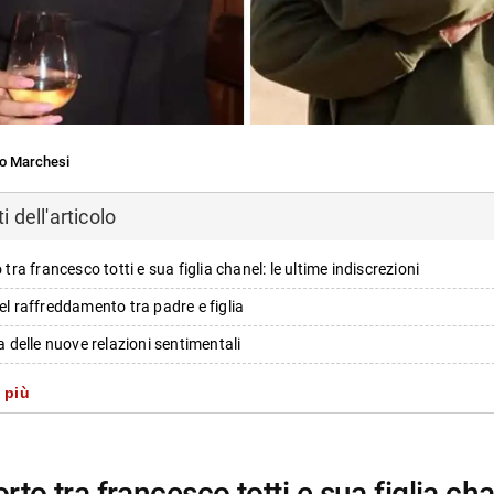
o Marchesi
 dell'articolo
o tra francesco totti e sua figlia chanel: le ultime indiscrezioni
del raffreddamento tra padre e figlia
za delle nuove relazioni sentimentali
zione delle dinamiche tra i componenti
 più
elle tensioni pubbliche e social
i e personalità coinvolte