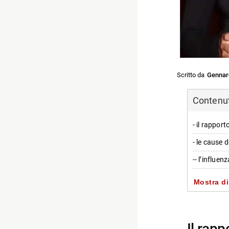
Scritto da
Gennar
Contenuti
- il rapport
- le cause 
-- l’influen
-- la perce
Mostra di
- impatto d
- personagg
il rapporto tra francesco totti e sua figlia chanel: le