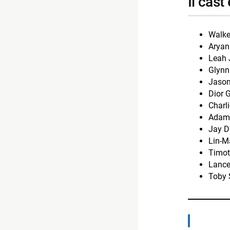
il cast
Walke
Aryan
Leah 
Glynn
Jason
Dior 
Charl
Adam 
Jay D
Lin-M
Timot
Lance
Toby 