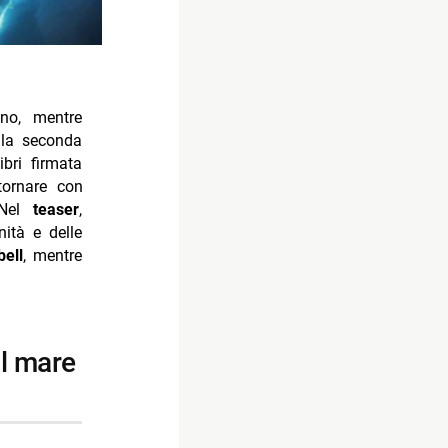
no, mentre
ella seconda
bri firmata
ornare con
 Nel
teaser
,
nità e delle
ell
, mentre