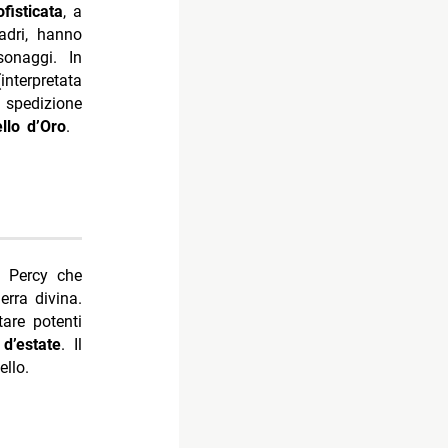
ofisticata
, a
adri, hanno
sonaggi. In
interpretata
spedizione
llo d’Oro
.
i Percy che
rra divina.
are potenti
 d’estate
. Il
ello.