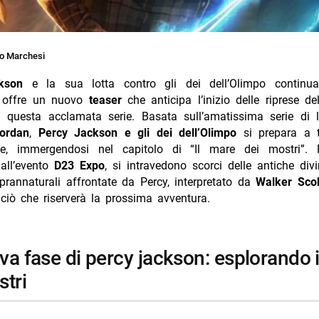
o Marchesi
kson
e la sua lotta contro gli dei dell’Olimpo continua
 offre un nuovo
teaser
che anticipa l’inizio delle riprese d
i questa acclamata serie. Basata sull’amatissima serie di li
iordan
,
Percy Jackson e gli dei dell’Olimpo
si prepara a t
de, immergendosi nel capitolo di “Il mare dei mostri”.
 all’evento
D23 Expo
, si intravedono scorci delle antiche divi
prannaturali affrontate da Percy, interpretato da
Walker Scob
ciò che riserverà la prossima avventura.
stri