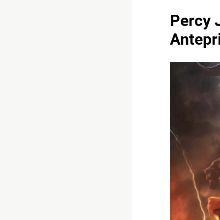
Percy J
Antepr