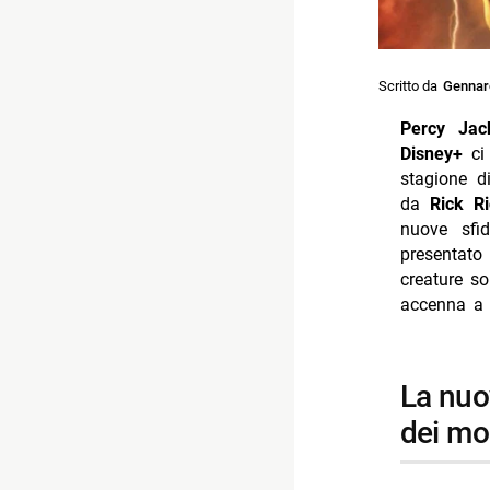
Scritto da
Gennar
Percy Jac
Disney+
ci
stagione d
da
Rick R
nuove sfi
presentato
creature so
accenna a 
la nuova fase di percy jackson: esplorando il mare
dei mo