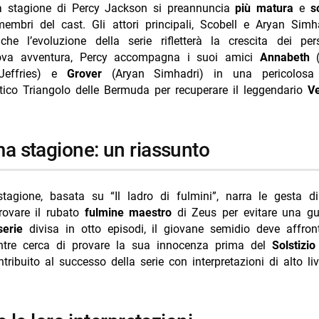
 stagione di Percy Jackson si preannuncia
più matura
e
s
membri del cast. Gli attori principali, Scobell e Aryan Simh
 che l’evoluzione della serie rifletterà la crescita dei per
ova avventura, Percy accompagna i suoi amici
Annabeth
(
Jeffries) e
Grover
(Aryan Simhadri) in una pericolosa 
tico Triangolo delle Bermuda per recuperare il leggendario
Ve
ima stagione: un riassunto
tagione, basata su “Il ladro di fulmini”, narra le gesta d
trovare il rubato
fulmine maestro
di Zeus per evitare una gue
serie
divisa in otto episodi, il giovane semidio deve affront
tre cerca di provare la sua innocenza prima del
Solstizio
tribuito al successo della serie con interpretazioni di alto liv