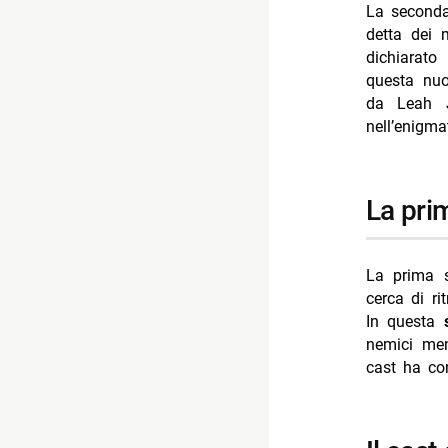
La seconda
detta dei 
dichiarato
questa nu
da Leah 
nell’enigma
la pr
La prima s
cerca di ri
In questa
nemici men
cast ha con