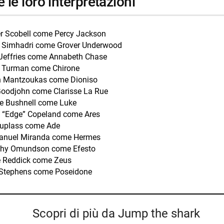
 e le loro interpretazioni
r Scobell come Percy Jackson
 Simhadri come Grover Underwood
Jeffries come Annabeth Chase
 Turman come Chirone
 Mantzoukas come Dioniso
Goodjohn come Clarisse La Rue
ie Bushnell come Luke
“Edge” Copeland come Ares
uplass come Ade
anuel Miranda come Hermes
hy Omundson come Efesto
 Reddick come Zeus
Stephens come Poseidone
Scopri di più da Jump the shark