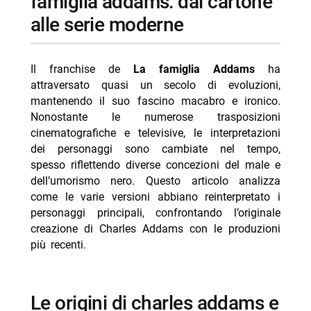
famiglia addams: dal cartone
-- differenze tra le versioni recenti e quella originale
alle serie moderne
- il rapporto tra moralità e tematiche nei vari
adattamenti dell’addams family
Il franchise de
La famiglia Addams
ha
-- una narrazione equilibrata tra comicità nera e
attraversato quasi un secolo di evoluzioni,
valori familiari
mantenendo il suo fascino macabro e ironico.
-- differenze nelle relazioni familiari tra passato e
Nonostante le numerose trasposizioni
presente
cinematografiche e televisive, le interpretazioni
dei personaggi sono cambiate nel tempo,
- conclusioni sull’eredità culturale dei personaggi
spesso riflettendo diverse concezioni del male e
addams
dell’umorismo nero. Questo articolo analizza
-- personaggi principali presenti nelle ultime
come le varie versioni abbiano reinterpretato i
produzioni:
personaggi principali, confrontando l’originale
creazione di Charles Addams con le produzioni
-- Scopri di più da Jump the shark
più recenti.
-- RispondiAnnulla risposta
- CSI Vegas stasera Rai 4 9 agosto episodio 2×11
le origini di charles addams e
- Programmi TV oggi domenica 9 agosto 2026