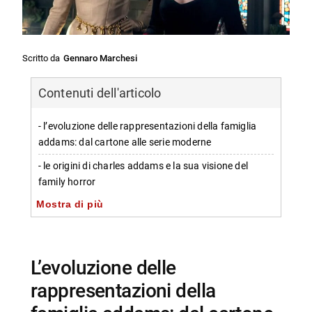
Scritto da
Gennaro Marchesi
Contenuti dell'articolo
- l’evoluzione delle rappresentazioni della famiglia
addams: dal cartone alle serie moderne
- le origini di charles addams e la sua visione del
family horror
Mostra di più
-- ispirazioni e caratteristiche della creazione
originale
-- critiche di addams alla versione televisiva degli anni
’60
l’evoluzione delle
rappresentazioni della
- wednesday addams: tra oscurità crescente e
fedeltà all’originale