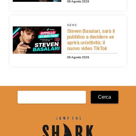
08 Agosto 2026
NEWS
Steven Basalari, sarà il
pubblico a decidere se
aprirà un’attività: il
nuovo video TikTok
08 Agosto 2026
Ricerca
per: