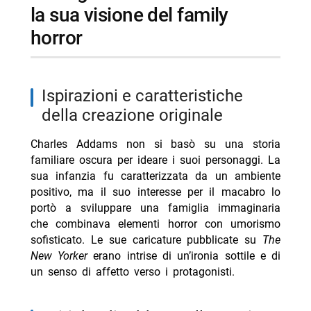
la sua visione del family
daytime
horror
- Milan-Chelsea amichevole stasera Nove 21:30
differita
- La Belva stasera su Rai 4: trama e cast
ispirazioni e caratteristiche
- Steven Basalari, sarà il pubblico a decidere se aprirà
della creazione originale
un’attività: il nuovo video TikTok
Charles Addams non si basò su una storia
familiare oscura per ideare i suoi personaggi. La
sua infanzia fu caratterizzata da un ambiente
positivo, ma il suo interesse per il macabro lo
portò a sviluppare una famiglia immaginaria
che combinava elementi horror con umorismo
sofisticato. Le sue caricature pubblicate su
The
New Yorker
erano intrise di un’ironia sottile e di
un senso di affetto verso i protagonisti.