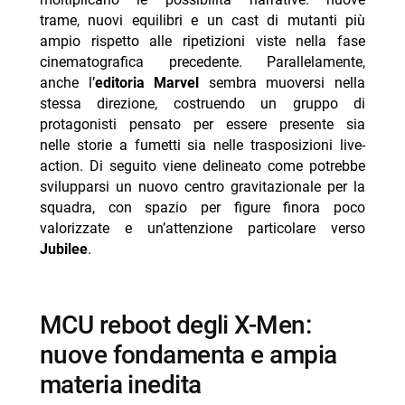
trame, nuovi equilibri e un cast di mutanti più
- nuovi X-Men su più livelli: fumetti come ponte per
ampio rispetto alle ripetizioni viste nella fase
l’MCU
cinematografica precedente. Parallelamente,
- Outliers e Exceptional X-Men: nuove generazioni e
anche l’
editoria Marvel
sembra muoversi nella
mentori
stessa direzione, costruendo un gruppo di
protagonisti pensato per essere presente sia
- Jubilee protagonista: il 2026 come momento di
nelle storie a fumetti sia nelle trasposizioni live-
rilancio
action. Di seguito viene delineato come potrebbe
-- Jubilee: titoli comics e nuove trame nel 2026
svilupparsi un nuovo centro gravitazionale per la
squadra, con spazio per figure finora poco
- Jubilee tra animazione e possibili espansioni di cast
valorizzate e un’attenzione particolare verso
- altri X-Men meritevoli di spazio: film Fox e scelte da
Jubilee
.
ripensare
-- redenzione per i grandi classici: personaggi ridotti o
distorti
MCU reboot degli X-Men:
- relazioni familiari e sentimentali: un’altra strada per
nuove fondamenta e ampia
rinnovare gli X-Men
materia inedita
-- Scopri di più da Jump the shark