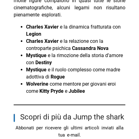
molte figure compaiono in quasi tutte le storie
cinematografiche, alcuni legami non risultano
pienamente esplorati.
Charles Xavier
e la dinamica fratturata con
Legion
Charles Xavier
e la relazione con la
controparte psichica
Cassandra Nova
Mystique
e la rimozione della storia d’amore
con
Destiny
Mystique
e il ruolo complesso come madre
adottiva di
Rogue
Wolverine
come mentore per giovani eroi
come
Kitty Pryde
e
Jubilee
Scopri di più da Jump the shark
Abbonati per ricevere gli ultimi articoli inviati alla
tua e-mail.