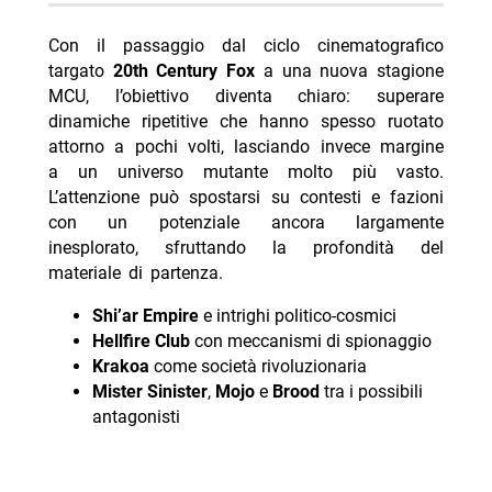
-- RispondiAnnulla risposta
Con il passaggio dal ciclo cinematografico
- Delitti del BarLume Il re dei giochi stasera su TV8
targato
20th Century Fox
a una nuova stagione
MCU, l’obiettivo diventa chiaro: superare
- Ascolti TV 6 agosto 2026: vince Battiti Live
dinamiche ripetitive che hanno spesso ruotato
- Un’estate ai Caraibi stasera su Rete 4: trama e cast
attorno a pochi volti, lasciando invece margine
- Mbappé ed Ester Expósito coppia dell’estate 2026?
a un universo mutante molto più vasto.
L’attenzione può spostarsi su contesti e fazioni
- Marco Bocci 48 anni: compleanno in Spagna con
con un potenziale ancora largamente
Chiatti
inesplorato, sfruttando la profondità del
materiale di partenza.
Shi’ar Empire
e intrighi politico-cosmici
Hellfire Club
con meccanismi di spionaggio
Krakoa
come società rivoluzionaria
Mister Sinister
,
Mojo
e
Brood
tra i possibili
antagonisti