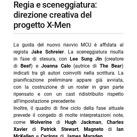
regia e sceneggiatura:
direzione creativa del
progetto X-Men
La guida del nuovo riavvio MCU è affidata al
regista
Jake Schreier
. La sceneggiatura risulta
in fase di stesura, con
Lee Sung Jin
(creatore
di
Beef
) e
Joanna Calo
(autrice di
The Bear
)
indicati tra gli autori coinvolti nella scrittura. La
pianificazione preliminare appare già avviata,
con la costruzione di un roster in gran parte
ripensato e con un cast ridistribuito rispetto
all’impostazione precedente.
Inoltre, il quadro di fine ciclo della fase attuale
prevede il congedo di molte interpretazioni note,
come
Wolverine
di
Hugh Jackman
,
Charles
Xavier
di
Patrick Stewart
,
Magneto
di
Ian
McKellen
e
Cyclops
di
James Marsden
.