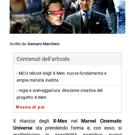
Scritto da
Gennaro Marchesi
Contenuti dell'articolo
- MCU reboot degli X-Men: nuove fondamenta e
ampia materia inedita
- regia e sceneggiatura: direzione creativa del
progetto X-Men
Mostra di più
- X-Men: serve un nuovo allineamento centrale, non
solo al cinema
Il rilancio degli
X-Men
nel
Marvel Cinematic
-- line-up di riferimento: squadra tattica guidata da
Universe
sta prendendo forma e, con esso, si
Cyclops
moltiplicano le possibilità narrative: nuove