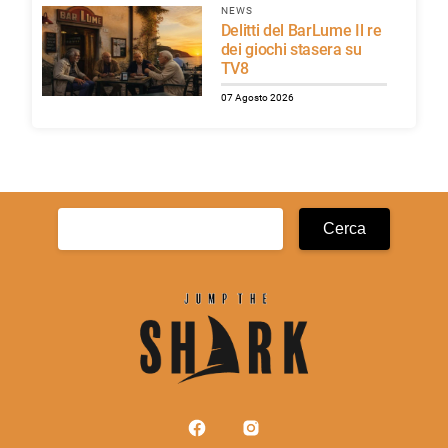
NEWS
Delitti del BarLume Il re
dei giochi stasera su
TV8
07 Agosto 2026
Ricerca
per: