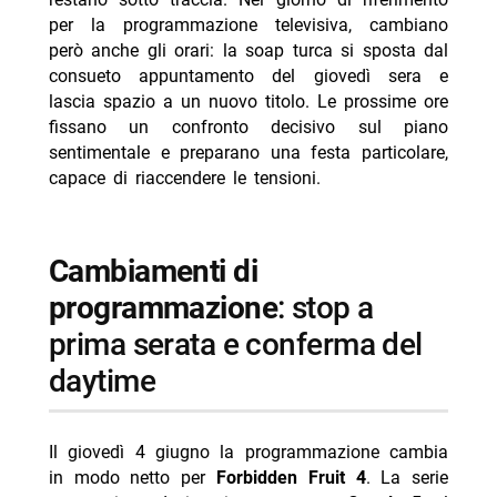
-- festa a tema “cattivi” per il compleanno di caner
per la programmazione televisiva, cambiano
però anche gli orari: la soap turca si sposta dal
- personaggi coinvolti nelle trame citate
consueto appuntamento del giovedì sera e
-- Scopri di più da Jump the shark
lascia spazio a un nuovo titolo. Le prossime ore
fissano un confronto decisivo sul piano
-- RispondiAnnulla risposta
sentimentale e preparano una festa particolare,
- Ritorno al futuro stasera Italia 1 8 agosto trama
capace di riaccendere le tensioni.
- Castle oggi pomeriggio Rai 4 8 agosto episodi
- Reazione a catena oggi 8 agosto 2026 Rai 1 Liorni
cambiamenti di
- Programmi TV oggi sabato 8 agosto 2026 daytime
programmazione
: stop a
- Delitti del BarLume Il re dei giochi stasera su TV8
prima serata e conferma del
daytime
Il giovedì 4 giugno la programmazione cambia
in modo netto per
Forbidden Fruit 4
. La serie