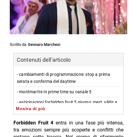
Scritto da
Gennaro Marchesi
Contenuti dell'articolo
- cambiamenti di programmazione: stop a prima
serata e conferma del daytime
- montmartre in prime time su canale 5
- anticipazioni forbidden fruit 5 giugno: mert, yildiz e
Mostra di più
caner
-- mert consiglia kerim e punta sulla lucidità
Forbidden Fruit 4
entra in una fase più intensa,
tra emozioni sempre più scoperte e conflitti che
-- yildiz e halit: il nodo sentimentale resta centrale
restano sotto traccia. Nel giorno di riferimento