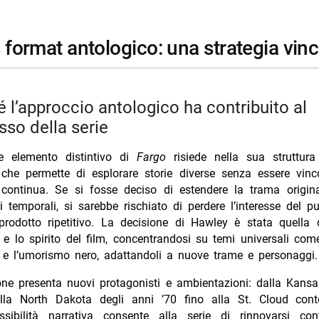
Trash oggi Nove 8 agosto puntata
’s format antologico: una strategia vin
so della serie
ale elemento distintivo di
Fargo
risiede nella sua struttura
che permette di esplorare storie diverse senza essere vinc
 continua. Se si fosse deciso di estendere la trama origina
iti temporali, si sarebbe rischiato di perdere l’interesse del p
prodotto ripetitivo. La decisione di Hawley è stata quella d
 e lo spirito del film, concentrandosi su temi universali come
à e l’umorismo nero, adattandoli a nuove trame e personaggi.
ne presenta nuovi protagonisti e ambientazioni: dalla Kansa
lla North Dakota degli anni ’70 fino alla St. Cloud con
ssibilità narrativa consente alla serie di rinnovarsi con