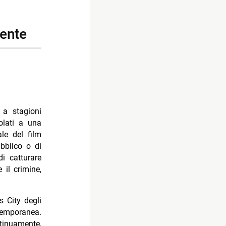
cente
 a stagioni
olati a una
le del film
ubblico o di
i catturare
 il crimine,
s City degli
temporanea.
tinuamente,