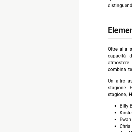
distinguend
elemen
Oltre alla 
capacità d
atmosfere 
combina te
Un altro a
stagione. 
stagione, H
Billy
Kirst
Ewan
Chris