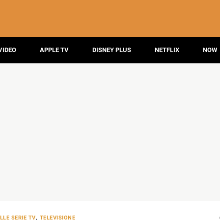
VIDEO
APPLE TV
DISNEY PLUS
NETFLIX
NOW
LLE SERIE TV
,
TELEVISIONE