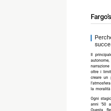
- Cash or 
fargo
perché l’approccio antologico ha contribuito al
succes
Il princip
autonome, 
narrazione
oltre i lim
creare un 
l’atmosfera
la moralit
Ogni stagio
anni ’50 a
Questa fle