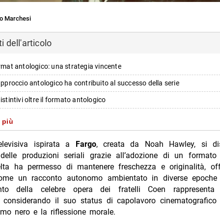
o Marchesi
 dell'articolo
ormat antologico: una strategia vincente
’approccio antologico ha contribuito al successo della serie
istintivi oltre il formato antologico
 stagione: anticipazioni e aspettative
 più
i più da Jump the shark
elevisiva ispirata a
Fargo
, creata da Noah Hawley, si di
Annulla risposta
elle produzioni seriali grazie all’adozione di un format
lta ha permesso di mantenere freschezza e originalità, of
lsea amichevole stasera Nove 21:30 differita
ome un racconto autonomo ambientato in diverse epoche 
stasera su Rai 4: trama e cast
ento della celebre opera dei fratelli Coen rappresenta
 considerando il suo status di capolavoro cinematografico 
alari, sarà il pubblico a decidere se aprirà un’attività: il nuovo video Ti
mo nero e la riflessione morale.
TV 7 agosto 2026 Tim Summer Hits batte L’Erede