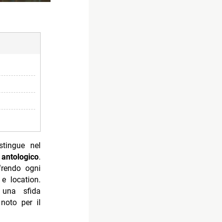
stingue nel
o
antologico
.
frendo ogni
e location.
 una sfida
noto per il
kTok