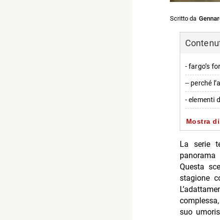
Scritto da
Gennar
Contenuti
- fargo’s f
-- perché l
- elementi d
- la quinta
Mostra di
-- Scopri d
La serie t
-- Rispondi
panorama d
Questa sce
- Milan-Che
stagione c
- La Belva 
L’adattam
complessa,
- Steven Bas
suo umoris
- Ascolti 