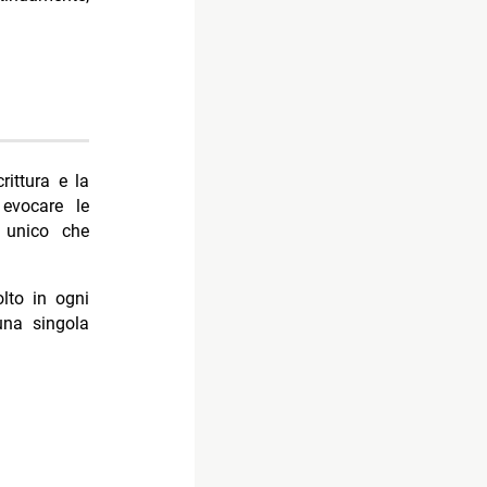
rittura e la
 evocare le
o unico che
lto in ogni
una singola