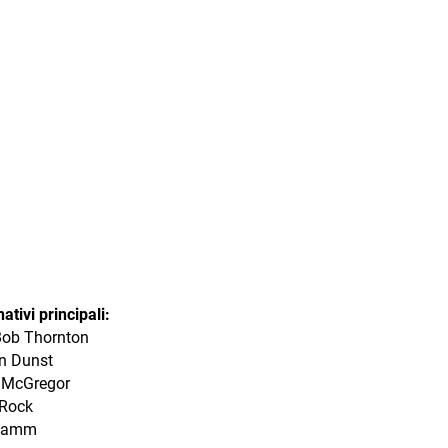
tivi principali:
 Bob Thornton
en Dunst
 McGregor
 Rock
Hamm