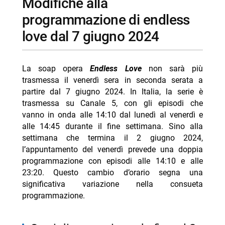
modifiche alla
-- RispondiAnnulla risposta
programmazione di endless
love dal 7 giugno 2024
- Marco Bocci 48 anni: compleanno in Spagna con
Chiatti
- Cecilia Rodriguez incinta? Moser scatena i rumors
La soap opera
Endless Love
non sarà più
- Giovanni Grazioso, brioche e fama dopo Temptation
trasmessa il venerdì sera in seconda serata a
partire dal 7 giugno 2024. In Italia, la serie è
- Diletta Leotta in vacanza a Villa Musa sul Lago di
trasmessa su Canale 5, con gli episodi che
Como
vanno in onda alle 14:10 dal lunedì al venerdì e
- Michele Riondino moglie Eva Nestori: chi è
alle 14:45 durante il fine settimana. Sino alla
settimana che termina il 2 giugno 2024,
l’appuntamento del venerdì prevede una doppia
programmazione con episodi alle 14:10 e alle
23:20. Questo cambio d’orario segna una
significativa variazione nella consueta
programmazione.