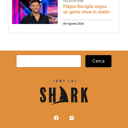
TELEVISIONE
Filippo Bisciglia sogna
un game show in studio
06 Agosto 2026
Ricerca
per: