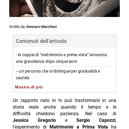
Scritto da
Gennaro Marchesi
Contenuti dell'articolo
- la coppia di “matrimonio a prima vista” annuncia
una gravidanza dopo cinque anni
-- un percorso che si distingue per gradualità e
cautela
Mostra di più
- l’annuncio e l’emozione dopo una perdita
precedente
Un rapporto nato in tv può trasformarsi in una
-- gioia, ma anche timore e gratitudine per i segnali
storia reale anche quando il tempo e le
difficoltà chiedono pazienza. Nel caso di
- la felicità “spaventosa” e la scelta di procedere con
Jessica Gregorio
e
Sergio Capozzi
,
consapevolezza
l’esperimento di
Matrimonio a Prima Vista
ha