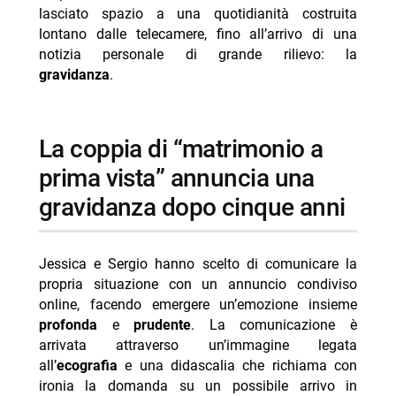
-- un nuovo capitolo dopo l’esperimento televisivo
lasciato spazio a una quotidianità costruita
lontano dalle telecamere, fino all’arrivo di una
-- Scopri di più da Jump the shark
notizia personale di grande rilievo: la
-- RispondiAnnulla risposta
gravidanza
.
- Ascolti TV 6 agosto 2026: vince Battiti Live
- Programmi TV domenica 9 agosto 2026 prima
la coppia di “matrimonio a
serata
prima vista” annuncia una
- Un’estate ai Caraibi stasera su Rete 4: trama e cast
gravidanza dopo cinque anni
- Mbappé ed Ester Expósito coppia dell’estate 2026?
- Filippo Bisciglia sogna un game show in studio
Jessica e Sergio hanno scelto di comunicare la
propria situazione con un annuncio condiviso
online, facendo emergere un’emozione insieme
profonda
e
prudente
. La comunicazione è
arrivata attraverso un’immagine legata
all’
ecografia
e una didascalia che richiama con
ironia la domanda su un possibile arrivo in