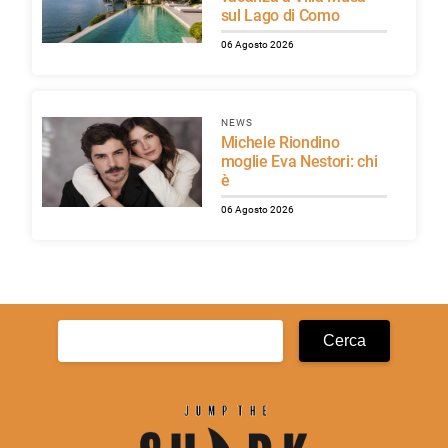
sul Lago di Como
06 Agosto 2026
NEWS
Michele Riondino
moglie Eva Nestori: chi
è
06 Agosto 2026
Ricerca
per: