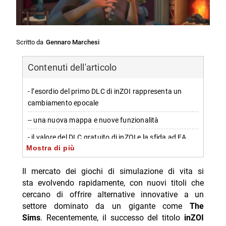
Scritto da
Gennaro Marchesi
Contenuti dell'articolo
- l’esordio del primo DLC di inZOI rappresenta un
cambiamento epocale
-- una nuova mappa e nuove funzionalità
- il valore del DLC gratuito di inZOI e la sfida ad EA
Mostra di più
-- un modello diverso per i contenuti a pagamento
Il mercato dei giochi di simulazione di vita si
- la dipendenza della serie The Sims da espansioni
sta evolvendo rapidamente, con nuovi titoli che
pagate
cercano di offrire alternative innovative a un
-- una struttura che limita il contenuto più rilevante
settore dominato da un gigante come
The
alle espansioni a pagamento
Sims
. Recentemente, il successo del titolo
inZOI