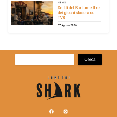
NEWS
Delitti del BarLume Il re
dei giochi stasera su
TV8
07 Agosto 2026
Ricerca
per: