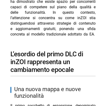
ha dimostrato che esiste spazio per concorrenti
- cosa potrebbe imparare EA da inZOI
capaci di competere sul piano della qualità e
-- alcuni esempi di dlc gratuiti che potrebbero far
delle funzionalità. In questo contesto,
bene a the sims
l’attenzione si concentra su come inZOI stia
distinguendosi attraverso strategie di contenuto
-- Scopri di più da Jump the shark
e aggiornamenti gratuiti, ponendo una sfida
-- RispondiAnnulla risposta
concreta al modello tradizionale adottato da EA.
- Milan-Chelsea amichevole stasera Nove 21:30
differita
l’esordio del primo DLC di
- Steven Basalari, sarà il pubblico a decidere se aprirà
un’attività: il nuovo video TikTok
inZOI rappresenta un
- Ascolti TV 7 agosto 2026 Tim Summer Hits batte
cambiamento epocale
L’Erede
- Reazione a catena oggi 8 agosto 2026 Rai 1 Liorni
- Delitti del BarLume Il re dei giochi stasera su TV8
una nuova mappa e nuove
funzionalità
Il primo pacchetto di espansione, denominato