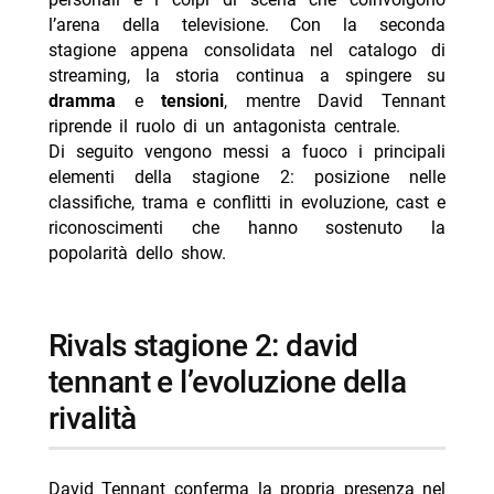
l’arena della televisione. Con la seconda
- cast di rivals stagione 2: ritorni e nuove presenze
stagione appena consolidata nel catalogo di
-- principali personaggi e membri del cast citati
streaming, la storia continua a spingere su
dramma
e
tensioni
, mentre David Tennant
- uscita degli episodi: rilascio su hulu e disney+
riprende il ruolo di un antagonista centrale.
- stato del successo: riconoscimenti, accoglienza
Di seguito vengono messi a fuoco i principali
critica e pubblico
elementi della stagione 2: posizione nelle
classifiche, trama e conflitti in evoluzione, cast e
-- critica e pubblico: punteggi riportati per le stagioni
riconoscimenti che hanno sostenuto la
- altri progetti di david tennant: ritorni e nuove
popolarità dello show.
produzioni in lavorazione
-- Scopri di più da Jump the shark
rivals stagione 2: david
-- RispondiAnnulla risposta
tennant e l’evoluzione della
- Reazione a catena oggi 8 agosto 2026 Rai 1 Liorni
rivalità
- Delitti del BarLume Il re dei giochi stasera su TV8
- Ascolti TV 6 agosto 2026: vince Battiti Live
David Tennant conferma la propria presenza nel
- Un’estate ai Caraibi stasera su Rete 4: trama e cast