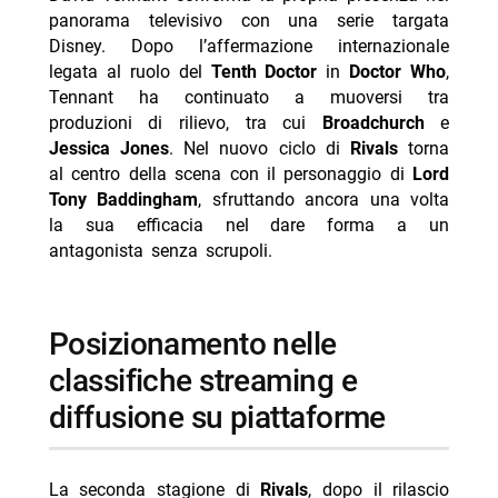
panorama televisivo con una serie targata
- Mbappé ed Ester Expósito coppia dell’estate 2026?
Disney. Dopo l’affermazione internazionale
legata al ruolo del
Tenth Doctor
in
Doctor Who
,
Tennant ha continuato a muoversi tra
produzioni di rilievo, tra cui
Broadchurch
e
Jessica Jones
. Nel nuovo ciclo di
Rivals
torna
al centro della scena con il personaggio di
Lord
Tony Baddingham
, sfruttando ancora una volta
la sua efficacia nel dare forma a un
antagonista senza scrupoli.
posizionamento nelle
classifiche streaming e
diffusione su piattaforme
La seconda stagione di
Rivals
, dopo il rilascio