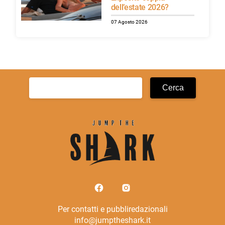
dell’estate 2026?
07 Agosto 2026
Ricerca
per:
Per contatti e pubbliredazionali
info@jumptheshark.it