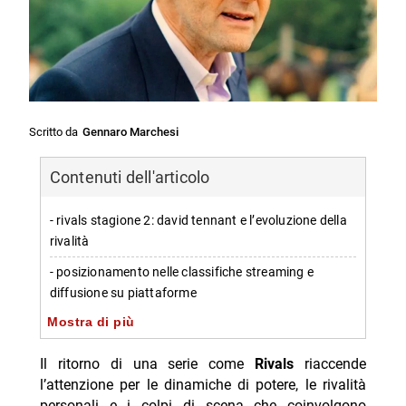
Scritto da
Gennaro Marchesi
Contenuti dell'articolo
- rivals stagione 2: david tennant e l’evoluzione della
rivalità
- posizionamento nelle classifiche streaming e
diffusione su piattaforme
Mostra di più
- rivals stagione 2: trama e conflitto tra potere, diritti
e relazioni
Il ritorno di una serie come
Rivals
riaccende
-- il cuore della storia: rivalità e antagonismi che si
l’attenzione per le dinamiche di potere, le rivalità
intensificano
personali e i colpi di scena che coinvolgono