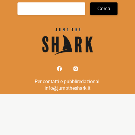
Ricerca
per:
Per contatti e pubbliredazionali
info@jumptheshark.it