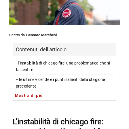
Scritto da
Gennaro Marchesi
Contenuti dell'articolo
- l’instabilità di chicago fire: una problematica che si
fa sentire
-- le ultime vicende e i punti salienti della stagione
precedente
Mostra di più
- la costante rotazione dei personaggi come
elemento destabilizzante
-- il riconoscimento delle continue partenze all’interno
del team
l’instabilità di chicago fire:
-- una serie di abbandoni che minano l’identità dello