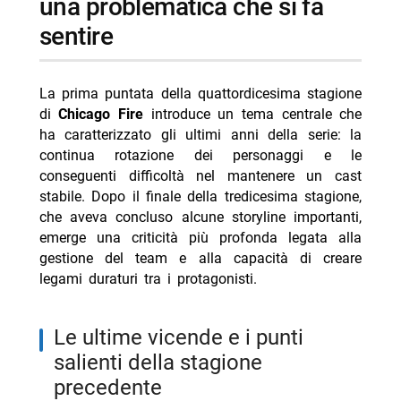
una problematica che si fa
show
sentire
- gli effetti negativi sulla qualità narrativa
-- le implicazioni per il futuro dello spettacolo
La prima puntata della quattordicesima stagione
-- Scopri di più da Jump the shark
di
Chicago Fire
introduce un tema centrale che
ha caratterizzato gli ultimi anni della serie: la
-- RispondiAnnulla risposta
continua rotazione dei personaggi e le
- Serie tv settembre 2026: novità e anticipazioni
conseguenti difficoltà nel mantenere un cast
stabile. Dopo il finale della tredicesima stagione,
- Ascolti TV 8 agosto 2026: Ciao Darwin batte tutti
che aveva concluso alcune storyline importanti,
- Anplagghed stasera su Nove: Aldo Giovanni e
emerge una criticità più profonda legata alla
Giacomo in tv
gestione del team e alla capacità di creare
legami duraturi tra i protagonisti.
- Little Big Italy a Toronto 9 agosto 2026 Nove orari
- Italia’s Got Talent 9 agosto 2026 TV8 orari puntata
le ultime vicende e i punti
salienti della stagione
precedente