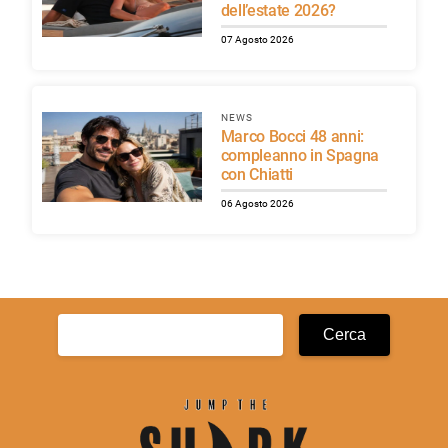
dell’estate 2026?
07 Agosto 2026
NEWS
Marco Bocci 48 anni:
compleanno in Spagna
con Chiatti
06 Agosto 2026
Ricerca
per: