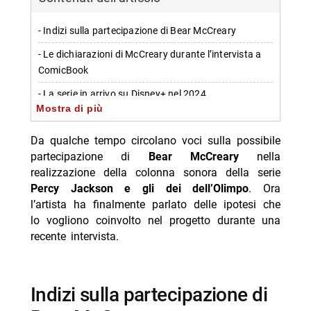
- Indizi sulla partecipazione di Bear McCreary
- Le dichiarazioni di McCreary durante l’intervista a
ComicBook
- La serie in arrivo su Disney+ nel 2024
Mostra di più
- Ulteriori informazioni sulla serie
Da qualche tempo circolano voci sulla possibile
-- Scopri di più da Jump the shark
partecipazione di
Bear McCreary
nella
-- RispondiAnnulla risposta
realizzazione della colonna sonora della serie
Percy Jackson e gli dei dell’Olimpo
. Ora
- Delitti del BarLume Il re dei giochi stasera su TV8
l’artista ha finalmente parlato delle ipotesi che
- Ascolti TV 6 agosto 2026: vince Battiti Live
lo vogliono coinvolto nel progetto durante una
recente intervista.
- Un’estate ai Caraibi stasera su Rete 4: trama e cast
- Mbappé ed Ester Expósito coppia dell’estate 2026?
- Marco Bocci 48 anni: compleanno in Spagna con
Indizi sulla partecipazione di
Chiatti