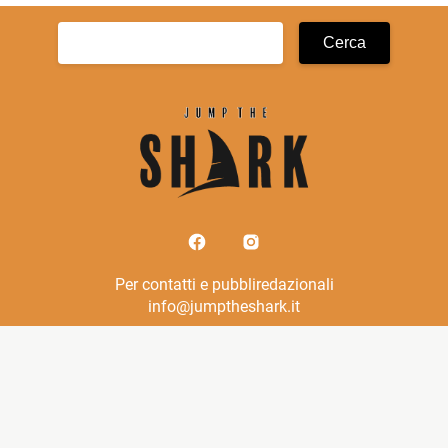
Ricerca
per:
Per contatti e pubbliredazionali
info@jumptheshark.it