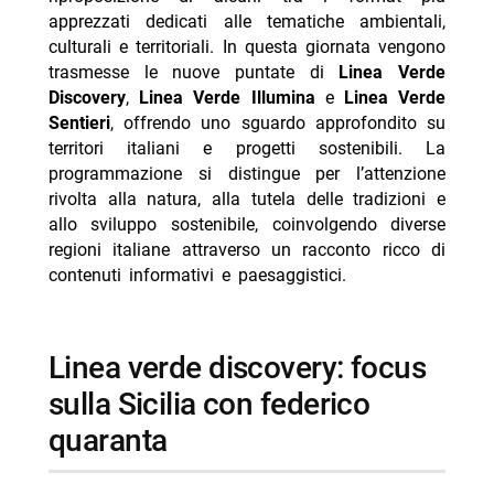
apprezzati dedicati alle tematiche ambientali,
-- dettaglio dell’itinerario sul sentiero schwarz-weiss
culturali e territoriali. In questa giornata vengono
trasmesse le nuove puntate di
Linea Verde
- dettaglio delle tappe dell’alto adige su linea verde
Discovery
,
Linea Verde Illumina
e
Linea Verde
sentieri
Sentieri
, offrendo uno sguardo approfondito su
-- Scopri di più da Jump the shark
territori italiani e progetti sostenibili. La
programmazione si distingue per l’attenzione
-- RispondiAnnulla risposta
rivolta alla natura, alla tutela delle tradizioni e
- Gerry Scotti e Monica Setta: compleanni in Puglia
allo sviluppo sostenibile, coinvolgendo diverse
- Jennifer Aniston, gli amici preoccupati per Jim
regioni italiane attraverso un racconto ricco di
Curtis
contenuti informativi e paesaggistici.
- Gaia su Elodie e Franceska: nessuno è etero al 100%
- Giacomo Vanzini 18 anni papà Carlo il mio idolo
linea verde discovery: focus
- Eleonora Daniele: la figlia Carlotta è il suo miracolo
sulla Sicilia con federico
quaranta