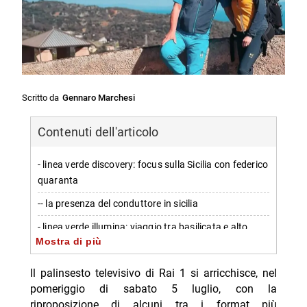
Scritto da
Gennaro Marchesi
Contenuti dell'articolo
- linea verde discovery: focus sulla Sicilia con federico
quaranta
-- la presenza del conduttore in sicilia
- linea verde illumina: viaggio tra basilicata e alto
Mostra di più
adige con francesco gasparri
-- dettagli sulla trasmissione del 5 luglio
Il palinsesto televisivo di Rai 1 si arricchisce, nel
pomeriggio di sabato 5 luglio, con la
- linea verde sentieri: l’alto adige protagonista con i
riproposizione di alcuni tra i format più
conduttori zani e capocchi