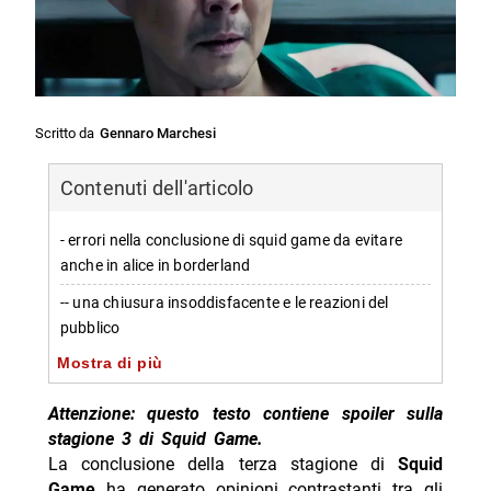
Scritto da
Gennaro Marchesi
Contenuti dell'articolo
- errori nella conclusione di squid game da evitare
anche in alice in borderland
-- una chiusura insoddisfacente e le reazioni del
pubblico
Mostra di più
-- imparare dai fallimenti narrativi di squid game
- lezioni utili per alice in borderland dal finale di squid
Attenzione: questo testo contiene spoiler sulla
game
stagione 3 di Squid Game.
La conclusione della terza stagione di
Squid
-- come trattare le morti dei protagonisti senza
Game
ha generato opinioni contrastanti tra gli
alienare gli spettatori