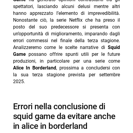
spettatori, lasciando alcuni delusi mentre altri
-- espandere oltre il materiale originale senza perdere
hanno apprezzato l’elemento di imprevedibilità.
coerenza
Nonostante ciò, la serie Netflix che ha preso il
posto del suo predecessore si presenta con
- personaggi e cast principali della serie
un’opportunità di miglioramento, imparando dagli
anime/manga
errori commessi nel finale della terza stagione.
-- Scopri di più da Jump the shark
Analizzeremo come le scelte narrative di
Squid
Game
-- RispondiAnnulla risposta
possano offrire spunti utili per le future
produzioni, in particolare per una serie come
- Gloria! film Margherita Vicario dal 24 agosto Netflix
Alice In Borderland
, prossima a concludersi con
- Gerry Scotti e Monica Setta: compleanni in Puglia
la sua terza stagione prevista per settembre
2025.
- Cent’anni di solitudine finale 26 agosto Netflix
- Jennifer Aniston, gli amici preoccupati per Jim
Curtis
errori nella conclusione di
- Gaia su Elodie e Franceska: nessuno è etero al 100%
squid game da evitare anche
in alice in borderland