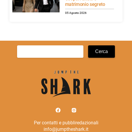
matrimonio segreto
05 Agosto 2026
Ricerca
per:
Per contatti e pubbliredazionali
info@jumptheshark.it