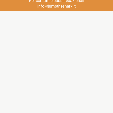
Per contatti e pubbliredazionali
info@jumptheshark.it