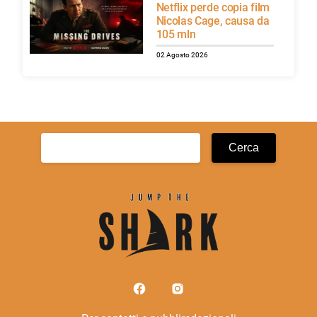
Netflix perde copia film
Nicolas Cage, causa da
105 mln
02 Agosto 2026
Ricerca
per: