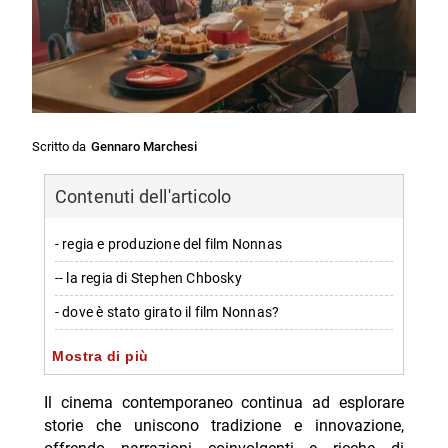
Scritto da
Gennaro Marchesi
Contenuti dell'articolo
- regia e produzione del film Nonnas
-- la regia di Stephen Chbosky
- dove è stato girato il film Nonnas?
- trama del film Nonnas: una celebrazione della
Mostra di più
cucina italiana e dei legami familiari
Il cinema contemporaneo continua ad esplorare
-- svolgimento narrativo e personaggi chiave
storie che uniscono tradizione e innovazione,
- I protagonisti principali del cast de Nonnas