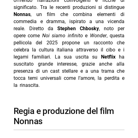
offrendo narrazioni coinvolgenti e ricche di
significato. Tra le recenti produzioni si distingue
-- Scopri di più da Jump the shark
Nonnas
, un film che combina elementi di
-- RispondiAnnulla risposta
commedia e dramma, ispirato a una vicenda
reale. Diretto da
- Outer Banks 5 stagione finale dal 20 agosto Netflix
Stephen Chbosky
, noto per
opere come
Noi siamo infinito
e
Wonder
, questa
- J. Edgar dal 13 agosto su Netflix: biopic Eastwood
pellicola del 2025 propone un racconto che
- The Last House dal 7 agosto su Netflix: trama e
celebra la cultura italiana attraverso il cibo e i
cast
legami familiari. La sua uscita su
Netflix
ha
suscitato grande interesse, grazie anche alla
- Don’t Say Good Luck: il film Netflix dal 14 agosto
presenza di un cast stellare e a una trama che
- Netflix perde copia film Nicolas Cage, causa da 105
tocca temi universali come l’amore, la perdita e
mln
la rinascita.
regia e produzione del film
Nonnas